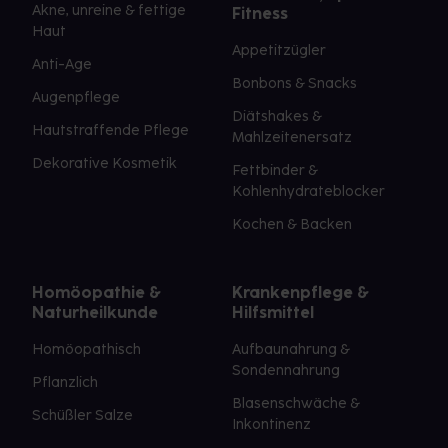
Akne, unreine & fettige
Fitness
Haut
Appetitzügler
Anti-Age
Bonbons & Snacks
Augenpflege
Diätshakes &
Hautstraffende Pflege
Mahlzeitenersatz
Dekorative Kosmetik
Fettbinder &
Kohlenhydrateblocker
Kochen & Backen
Homöopathie &
Krankenpflege &
Naturheilkunde
Hilfsmittel
Homöopathisch
Aufbaunahrung &
Sondennahrung
Pflanzlich
Blasenschwäche &
Schüßler Salze
Inkontinenz