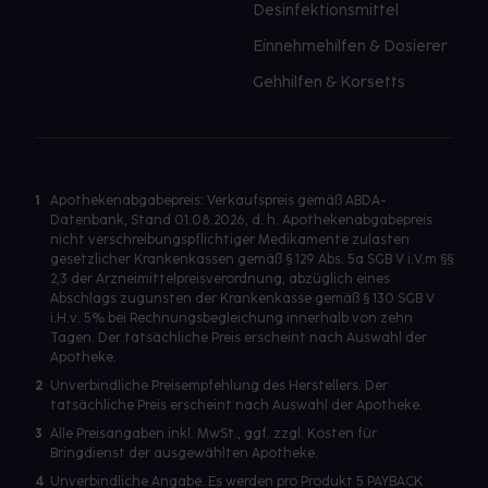
Desinfektionsmittel
Einnehmehilfen & Dosierer
Gehhilfen & Korsetts
1
Apothekenabgabepreis: Verkaufspreis gemäß ABDA-
Datenbank, Stand 01.08.2026, d. h. Apothekenabgabepreis
nicht verschreibungspflichtiger Medikamente zulasten
gesetzlicher Krankenkassen gemäß § 129 Abs. 5a SGB V i.V.m §§
2,3 der Arzneimittelpreisverordnung, abzüglich eines
Abschlags zugunsten der Krankenkasse gemäß § 130 SGB V
i.H.v. 5% bei Rechnungsbegleichung innerhalb von zehn
Tagen. Der tatsächliche Preis erscheint nach Auswahl der
Apotheke.
2
Unverbindliche Preisempfehlung des Herstellers. Der
tatsächliche Preis erscheint nach Auswahl der Apotheke.
3
Alle Preisangaben inkl. MwSt., ggf. zzgl. Kosten für
Bringdienst der ausgewählten Apotheke.
4
Unverbindliche Angabe. Es werden pro Produkt 5 PAYBACK