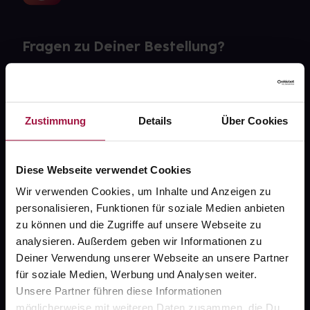
Fragen zu Deiner Bestellung?
Kontakt
FAQ
Zustimmung
Details
Über Cookies
Widerrufsformular
Diese Webseite verwendet Cookies
Wir verwenden Cookies, um Inhalte und Anzeigen zu
personalisieren, Funktionen für soziale Medien anbieten
gesund.de
zu können und die Zugriffe auf unsere Webseite zu
analysieren. Außerdem geben wir Informationen zu
Über uns
Deiner Verwendung unserer Webseite an unsere Partner
Karriere
für soziale Medien, Werbung und Analysen weiter.
Unsere Partner führen diese Informationen
Newsletter
möglicherweise mit weiteren Daten zusammen, die Du