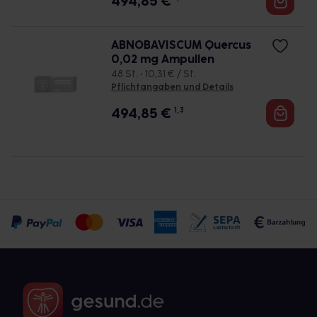
494,85
€
ABNOBAVISCUM Quercus
0,02 mg Ampullen
48 St. • 10,31 € / St.
Pflichtangaben und Details
494,85
€
1, 3