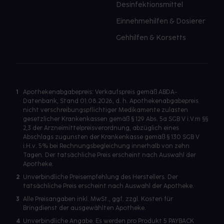
Desinfektionsmittel
Einnehmehilfen & Dosierer
Gehhilfen & Korsetts
1
Apothekenabgabepreis: Verkaufspreis gemäß ABDA-
Datenbank, Stand 01.08.2026, d. h. Apothekenabgabepreis
nicht verschreibungspflichtiger Medikamente zulasten
gesetzlicher Krankenkassen gemäß § 129 Abs. 5a SGB V i.V.m §§
2,3 der Arzneimittelpreisverordnung, abzüglich eines
Abschlags zugunsten der Krankenkasse gemäß § 130 SGB V
i.H.v. 5% bei Rechnungsbegleichung innerhalb von zehn
Tagen. Der tatsächliche Preis erscheint nach Auswahl der
Apotheke.
2
Unverbindliche Preisempfehlung des Herstellers. Der
tatsächliche Preis erscheint nach Auswahl der Apotheke.
3
Alle Preisangaben inkl. MwSt., ggf. zzgl. Kosten für
Bringdienst der ausgewählten Apotheke.
4
Unverbindliche Angabe. Es werden pro Produkt 5 PAYBACK