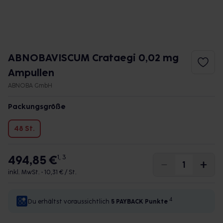
ABNOBAVISCUM Crataegi 0,02 mg
Ampullen
ABNOBA GmbH
Packungsgröße
48 St.
494,85 €
1, 3
inkl. MwSt. •
10,31 € / St.
4
Du erhältst voraussichtlich
5 PAYBACK
Punkte