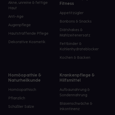
Akne, unreine & fettige
Fitness
Haut
Appetitzügler
Anti-Age
Bonbons & Snacks
Augenpflege
Diätshakes &
Hautstraffende Pflege
Mahlzeitenersatz
Dekorative Kosmetik
Fettbinder &
Kohlenhydrateblocker
Kochen & Backen
Homöopathie &
Krankenpflege &
Naturheilkunde
Hilfsmittel
Homöopathisch
Aufbaunahrung &
Sondennahrung
Pflanzlich
Blasenschwäche &
Schüßler Salze
Inkontinenz