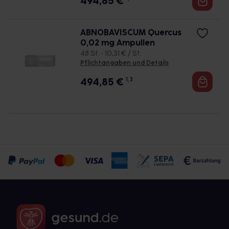
494,85
€
ABNOBAVISCUM Quercus
0,02 mg Ampullen
48 St. • 10,31 € / St.
Pflichtangaben und Details
494,85
€
1, 3