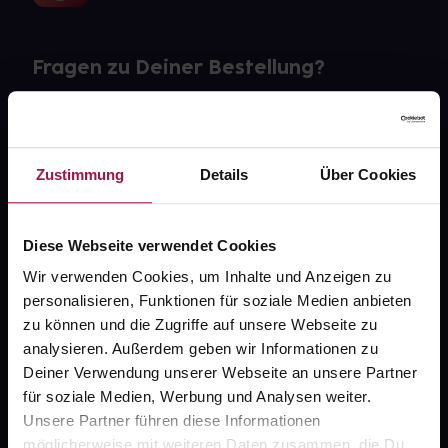
Fragen zu Deiner Bestellung?
Kontakt
FAQ
Zustimmung
Details
Über Cookies
Widerrufsformular
Diese Webseite verwendet Cookies
Wir verwenden Cookies, um Inhalte und Anzeigen zu
personalisieren, Funktionen für soziale Medien anbieten
gesund.de
zu können und die Zugriffe auf unsere Webseite zu
analysieren. Außerdem geben wir Informationen zu
Über uns
Deiner Verwendung unserer Webseite an unsere Partner
Karriere
für soziale Medien, Werbung und Analysen weiter.
Unsere Partner führen diese Informationen
Newsletter
möglicherweise mit weiteren Daten zusammen, die Du