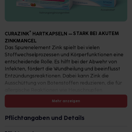
®
CURAZINK
HARTKAPSELN –
STARK BEI AKUTEM
ZINKMANGEL
Das Spurenelement Zink spielt bei vielen
Stoffwechselprozessen und Körperfunktionen eine
entscheidende Rolle. Es hilft bei der Abwehr von
Infekten, fördert die Wundheilung und beeinflusst
Entzündungsreaktionen. Dabei kann Zink die
Ausschüttung von Botenstoffen reduzieren, die für
allergische Reaktionen wie Heuschnupfen
verantwortlich sind. Wachstumsprozesse und
Mehr anzeigen
Zellteilung sind zudem auf Zink angewiesen,
genauso wie DNA-Reparaturmechanismen. Nicht
Pflichtangaben und Details
zuletzt sind gesunde Haut, volles Haar und
widerstandsfähige Fingernägel von einem