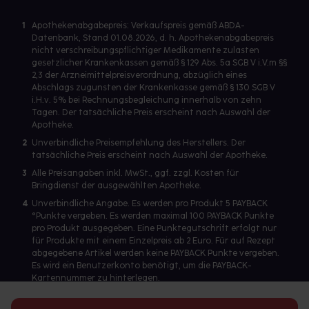
1
Apothekenabgabepreis: Verkaufspreis gemäß ABDA-
Datenbank, Stand 01.08.2026, d. h. Apothekenabgabepreis
nicht verschreibungspflichtiger Medikamente zulasten
gesetzlicher Krankenkassen gemäß § 129 Abs. 5a SGB V i.V.m §§
2,3 der Arzneimittelpreisverordnung, abzüglich eines
Abschlags zugunsten der Krankenkasse gemäß § 130 SGB V
i.H.v. 5% bei Rechnungsbegleichung innerhalb von zehn
Tagen. Der tatsächliche Preis erscheint nach Auswahl der
Apotheke.
2
Unverbindliche Preisempfehlung des Herstellers. Der
tatsächliche Preis erscheint nach Auswahl der Apotheke.
3
Alle Preisangaben inkl. MwSt., ggf. zzgl. Kosten für
Bringdienst der ausgewählten Apotheke.
4
Unverbindliche Angabe. Es werden pro Produkt 5 PAYBACK
°Punkte vergeben. Es werden maximal 100 PAYBACK Punkte
pro Produkt ausgegeben. Eine Punktegutschrift erfolgt nur
für Produkte mit einem Einzelpreis ab 2 Euro. Für auf Rezept
abgegebene Artikel werden keine PAYBACK Punkte vergeben.
Es wird ein Benutzerkonto benötigt, um die PAYBACK-
Kartennummer zu hinterlegen.