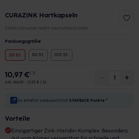
CURAZINK Hartkapseln
STADA Consumer Health Deutschland GmbH
Packungsgröße
50 St.
100 St.
20 St.
10,97 €
1, 3
inkl. MwSt. •
0,55 € / St.
4
Du erhältst voraussichtlich
5 PAYBACK
Punkte
Vorteile
Einzigartiger Zink-Histidin-Komplex: Besonders
gut vom Körper verwertbar für schnelle und