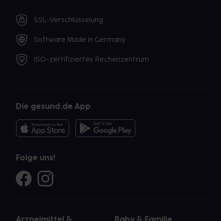
(pflanzlich), Gelatine, gereinigtes Wasser,
Natriumdodecylsulfat, Maisstärke, Titandioxid
SSL-Verschlüsselung
Software Made in Germany
ISO-zertifiziertes Rechenzentrum
Die gesund.de App
Folge uns!
Arzneimittel &
Baby & Familie