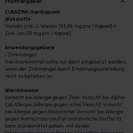
ausreichenden Zinkstatus des Körpers abhängig.
Pflichtangaben
GUT ZU WISSEN:
CURAZINK Hartkapseln
Wirkstoffe
Curazink® wird zur Behandlung von klinisch
Histidin zink-2-Wasser (93,96 mg pro 1 Kapsel) =
gesicherten Zinkmangelzuständen angewendet,
Zink-Ion (15 mg pro 1 Kapsel)
sofern diese nicht durch Ernährungsumstellung
behoben werden können.
Anwendungsgebiete
Einzigartiger Zink-Histidin-Komplex: Besonders
- Zinkmangel
gut vom Körper verwertbar für schnelle und
Das Arzneimittel sollte nur dann eingesetzt werden,
effiziente Zink-Aufnahme in die Zellen
wenn der Zinkmangel durch Ernährungsumstellung
®
Curazink
Hartkapseln können zu Mahlzeiten
nicht zu beheben ist.
eingenommen werden und schonen den Magen
Nur eine Kapsel täglich gegen akuten Zinkmangel
Warnhinweise
Für Kinder ab 12 Jahren, Jugendliche und
Vorsicht bei Allergie gegen Zink! Vorsicht bei Alpha-
Erwachsene geeignet
Gal-Allergie (Allergie gegen rotes Fleisch)! Vorsicht
Gluten- und laktosefrei
bei Allergie gegen Maisstärke! Vorsicht bei Allergie
gegen Natriumlaurylsulfat und ähnliche Stoffe! Es
®
WARUM CURAZINK
HARTKAPSELN?
kann Arzneimittel geben, mit denen
Der einzigartige Komplex aus Zink und der