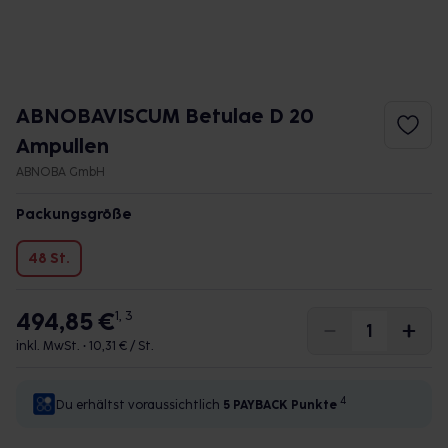
ABNOBAVISCUM Betulae D 20
Ampullen
ABNOBA GmbH
Packungsgröße
48 St.
494,85 €
1, 3
inkl. MwSt. •
10,31 € / St.
4
Du erhältst voraussichtlich
5 PAYBACK
Punkte