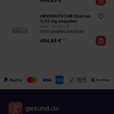
494,85
€
ABNOBAVISCUM Quercus
0,02 mg Ampullen
48 St. • 10,31 € / St.
Pflichtangaben und Details
494,85
€
1, 3