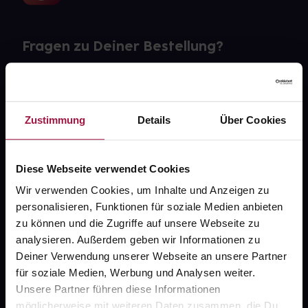
Fragen zu Deiner Bestellung?
Kontakt
FAQ
Zustimmung
Details
Über Cookies
Widerrufsformular
Diese Webseite verwendet Cookies
Wir verwenden Cookies, um Inhalte und Anzeigen zu
personalisieren, Funktionen für soziale Medien anbieten
gesund.de
zu können und die Zugriffe auf unsere Webseite zu
analysieren. Außerdem geben wir Informationen zu
Über uns
Deiner Verwendung unserer Webseite an unsere Partner
Karriere
für soziale Medien, Werbung und Analysen weiter.
Unsere Partner führen diese Informationen
Newsletter
möglicherweise mit weiteren Daten zusammen, die Du