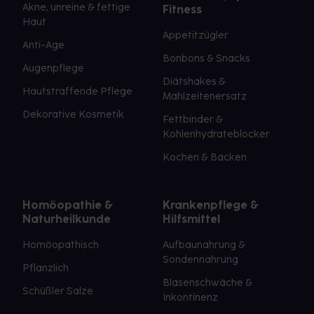
Akne, unreine & fettige
Fitness
Haut
Appetitzügler
Anti-Age
Bonbons & Snacks
Augenpflege
Diätshakes &
Hautstraffende Pflege
Mahlzeitenersatz
Dekorative Kosmetik
Fettbinder &
Kohlenhydrateblocker
Kochen & Backen
Homöopathie &
Krankenpflege &
Naturheilkunde
Hilfsmittel
Homöopathisch
Aufbaunahrung &
Sondennahrung
Pflanzlich
Blasenschwäche &
Schüßler Salze
Inkontinenz