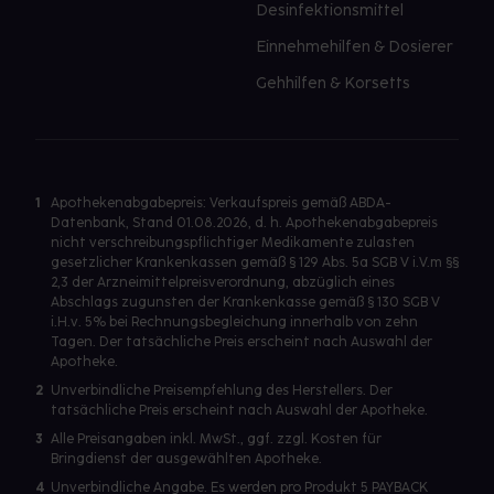
Desinfektionsmittel
Einnehmehilfen & Dosierer
Gehhilfen & Korsetts
1
Apothekenabgabepreis: Verkaufspreis gemäß ABDA-
Datenbank, Stand 01.08.2026, d. h. Apothekenabgabepreis
nicht verschreibungspflichtiger Medikamente zulasten
gesetzlicher Krankenkassen gemäß § 129 Abs. 5a SGB V i.V.m §§
2,3 der Arzneimittelpreisverordnung, abzüglich eines
Abschlags zugunsten der Krankenkasse gemäß § 130 SGB V
i.H.v. 5% bei Rechnungsbegleichung innerhalb von zehn
Tagen. Der tatsächliche Preis erscheint nach Auswahl der
Apotheke.
2
Unverbindliche Preisempfehlung des Herstellers. Der
tatsächliche Preis erscheint nach Auswahl der Apotheke.
3
Alle Preisangaben inkl. MwSt., ggf. zzgl. Kosten für
Bringdienst der ausgewählten Apotheke.
4
Unverbindliche Angabe. Es werden pro Produkt 5 PAYBACK