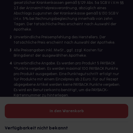
gesetzlicher Krankenkassen gemäß § 129 Abs. 5a SGB V i.V.m §§
2,3 der Arzneimittelpreisverordnung, abzüglich eines
Abschlags zugunsten der Krankenkasse gemäß § 130 SGB V
i.H.v. 5% bei Rechnungsbegleichung innerhalb von zehn
Tagen. Der tatsächliche Preis erscheint nach Auswahl der
Apotheke.
2
Unverbindliche Preisempfehlung des Herstellers. Der
tatsächliche Preis erscheint nach Auswahl der Apotheke.
3
Alle Preisangaben inkl. MwSt., ggf. zzgl. Kosten für
Bringdienst der ausgewählten Apotheke.
4
Unverbindliche Angabe. Es werden pro Produkt 5 PAYBACK
°Punkte vergeben. Es werden maximal 100 PAYBACK Punkte
pro Produkt ausgegeben. Eine Punktegutschrift erfolgt nur
für Produkte mit einem Einzelpreis ab 2 Euro. Für auf Rezept
abgegebene Artikel werden keine PAYBACK Punkte vergeben.
Es wird ein Benutzerkonto benötigt, um die PAYBACK-
Kartennummer zu hinterlegen.
In den Warenkorb
Betreiber des Portals und verantwortlich: gesund.de GmbH &
Co. KG, HRA 113699, Amtsgericht München
Verfügbarkeit nicht bekannt
© 2026 gesund.de GmbH & Co. KG