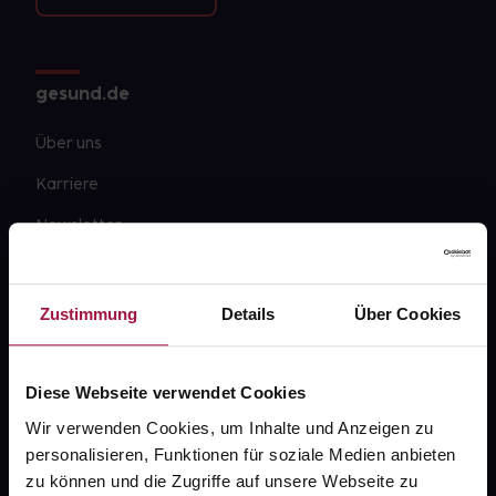
gesund.de
Über uns
Karriere
Newsletter
Barrierefreiheitserklärung
PAYBACK
Zustimmung
Details
Über Cookies
gesund-versorger.de
Sanitätshäuser
Diese Webseite verwendet Cookies
Wir verwenden Cookies, um Inhalte und Anzeigen zu
Datenschutz
personalisieren, Funktionen für soziale Medien anbieten
AGB
zu können und die Zugriffe auf unsere Webseite zu