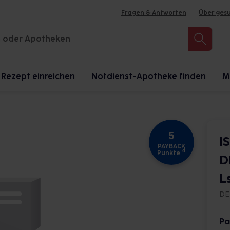
Fragen & Antworten
Über ges
Rezept einreichen
Notdienst-Apotheke finden
M
5
I
PAYBACK
4
Punkte
D
L
DE
Pa