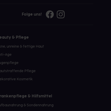
Folge uns!
eauty & Pflege
kne, unreine & fettige Haut
nti-Age
ugenpflege
autstraffende Pflege
ekorative Kosmetik
rankenpflege & Hilfsmittel
ufbaunahrung & Sondennahrung