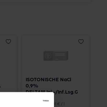
ISOTONISCHE NaCl
A
0,9%
DELTAM.Inj.-/Inf.Lsg.G
lasfl.
20x100 ml • 19,81 € / l