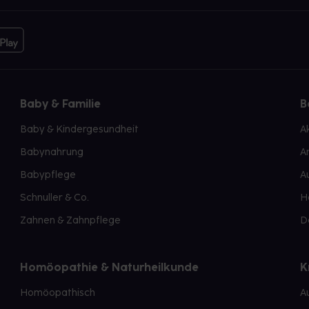
Baby & Familie
B
Baby & Kindergesundheit
A
Babynahrung
A
Babypflege
A
Schnuller & Co.
H
Zahnen & Zahnpflege
D
Homöopathie & Naturheilkunde
K
Homöopathisch
A