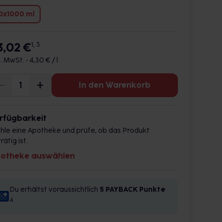
0x1000 ml
3,02 €
1, 3
l. MwSt. •
4,30 € / l
In den Warenkorb
rfügbarkeit
hle eine Apotheke und prüfe, ob das Produkt
rätig ist.
otheke auswählen
Du erhältst voraussichtlich
5 PAYBACK
Punkte
4