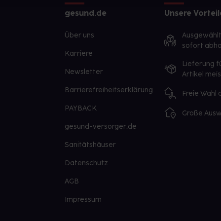
gesund.de
Unsere Vorteil
Über uns
Ausgewähl
sofort abho
Karriere
Lieferung f
Newsletter
Artikel mei
Barrierefreiheitserklärung
Freie Wahl
PAYBACK
Große Ausw
gesund-versorger.de
Sanitätshäuser
Datenschutz
AGB
Impressum