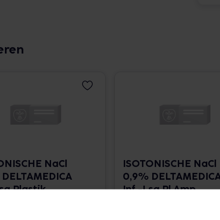
eren
ONISCHE NaCl
ISOTONISCHE NaCl
 DELTAMEDICA
0,9% DELTAMEDIC
Lsg.Plastik
Inf.-Lsg.Pl.Amp.
ml • 9,61 € / l
20x10 ml • 47,70 € / l