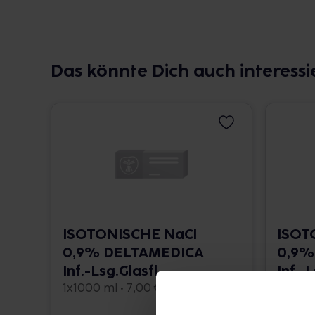
Das könnte Dich auch interessi
ISOTONISCHE NaCl
ISOT
0,9% DELTAMEDICA
0,9%
Inf.-Lsg.Glasfl.
Inf.-
1x1000 ml • 7,00 € / l
10x250 