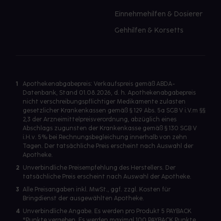
Einnehmehilfen & Dosierer
Gehhilfen & Korsetts
1
Apothekenabgabepreis: Verkaufspreis gemäß ABDA-
Datenbank, Stand 01.08.2026, d. h. Apothekenabgabepreis
nicht verschreibungspflichtiger Medikamente zulasten
gesetzlicher Krankenkassen gemäß § 129 Abs. 5a SGB V i.V.m §§
2,3 der Arzneimittelpreisverordnung, abzüglich eines
Abschlags zugunsten der Krankenkasse gemäß § 130 SGB V
i.H.v. 5% bei Rechnungsbegleichung innerhalb von zehn
Tagen. Der tatsächliche Preis erscheint nach Auswahl der
Apotheke.
2
Unverbindliche Preisempfehlung des Herstellers. Der
tatsächliche Preis erscheint nach Auswahl der Apotheke.
3
Alle Preisangaben inkl. MwSt., ggf. zzgl. Kosten für
Bringdienst der ausgewählten Apotheke.
4
Unverbindliche Angabe. Es werden pro Produkt 5 PAYBACK
°Punkte vergeben. Es werden maximal 100 PAYBACK Punkte