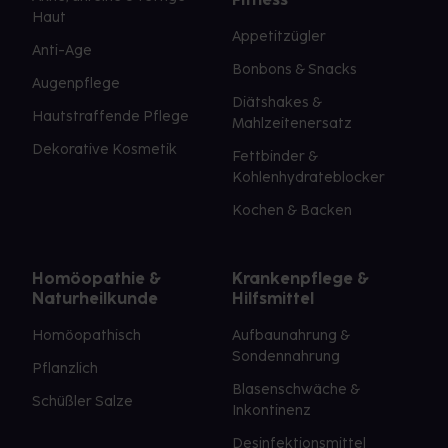
Haut
Appetitzügler
Anti-Age
Bonbons & Snacks
Augenpflege
Diätshakes &
Hautstraffende Pflege
Mahlzeitenersatz
Dekorative Kosmetik
Fettbinder &
Kohlenhydrateblocker
Kochen & Backen
Homöopathie &
Krankenpflege &
Naturheilkunde
Hilfsmittel
Homöopathisch
Aufbaunahrung &
Sondennahrung
Pflanzlich
Blasenschwäche &
Schüßler Salze
Inkontinenz
Desinfektionsmittel