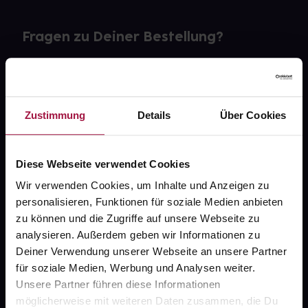
Fragen zu Deiner Bestellung?
Kontakt
FAQ
Zustimmung
Details
Über Cookies
Widerrufsformular
Diese Webseite verwendet Cookies
Wir verwenden Cookies, um Inhalte und Anzeigen zu
personalisieren, Funktionen für soziale Medien anbieten
gesund.de
zu können und die Zugriffe auf unsere Webseite zu
analysieren. Außerdem geben wir Informationen zu
Über uns
Deiner Verwendung unserer Webseite an unsere Partner
Karriere
für soziale Medien, Werbung und Analysen weiter.
Unsere Partner führen diese Informationen
Newsletter
möglicherweise mit weiteren Daten zusammen, die Du