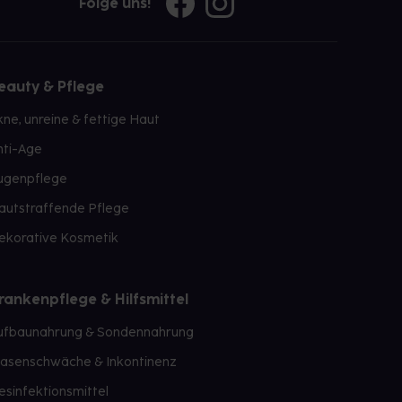
Folge uns!
eauty & Pflege
kne, unreine & fettige Haut
nti-Age
ugenpflege
autstraffende Pflege
ekorative Kosmetik
rankenpflege & Hilfsmittel
ufbaunahrung & Sondennahrung
lasenschwäche & Inkontinenz
esinfektionsmittel