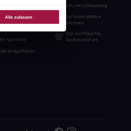
te Wunschprodukte
SSL-Verschlüsselung
lbereit
Software Made in
Alle zulassen
ür sofort verfügbare
Germany
st am selben Tag möglich
ISO-zertifiziertes
 der Apotheke
Rechenzentrum
ahl an Apotheken