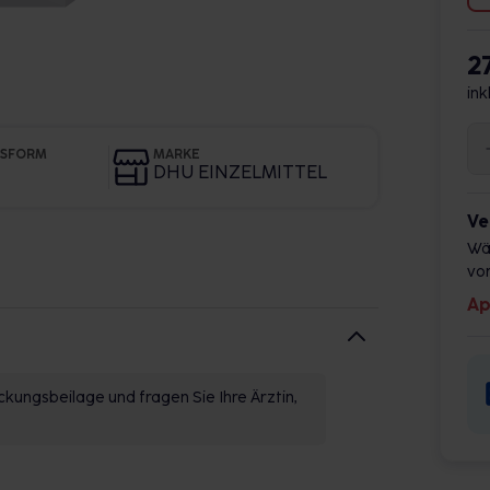
2
ink
GSFORM
MARKE
DHU EINZELMITTEL
Ve
Wä
vor
Ap
kungsbeilage und fragen Sie Ihre Ärztin,