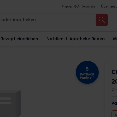
Fragen & Antworten
Über ges
Rezept einreichen
Notdienst-Apotheke finden
M
5
C
PAYBACK
4
Punkte
2
DH
Pa
8