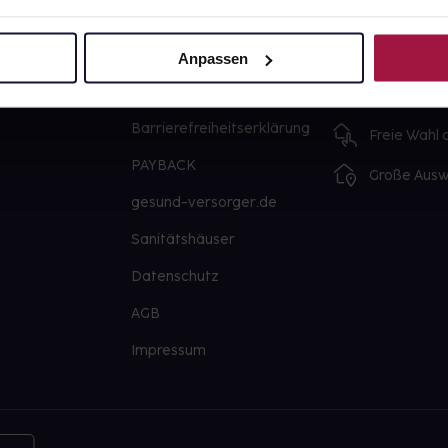
Über uns
Ausgewähl
sofort abho
Karriere
Anpassen
Lieferung f
Newsletter
Artikel mei
Barrierefreiheitserklärung
Freie Wahl
PAYBACK
Große Ausw
gesund-versorger.de
Sanitätshäuser
Datenschutz
AGB
Impressum