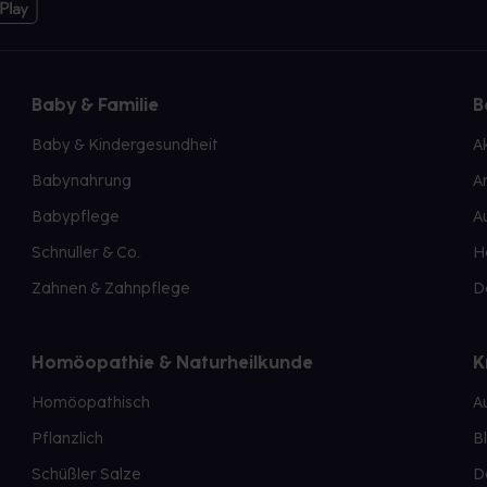
Baby & Familie
B
Baby & Kindergesundheit
A
Babynahrung
A
Babypflege
A
Schnuller & Co.
H
Zahnen & Zahnpflege
D
Homöopathie & Naturheilkunde
K
Homöopathisch
A
Pflanzlich
B
Schüßler Salze
D