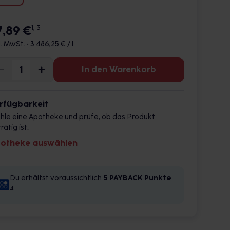
7,89 €
1, 3
l. MwSt. •
3.486,25 € / l
In den Warenkorb
rfügbarkeit
hle eine Apotheke und prüfe, ob das Produkt
rätig ist.
otheke auswählen
Du erhältst voraussichtlich
5 PAYBACK
Punkte
4