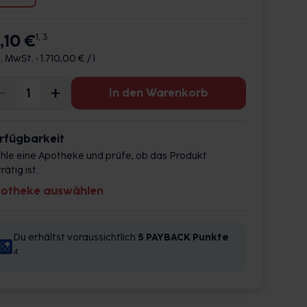
,10 €
1, 3
l. MwSt. •
1.710,00 € / l
In den Warenkorb
rfügbarkeit
hle eine Apotheke und prüfe, ob das Produkt
rätig ist.
otheke auswählen
Du erhältst voraussichtlich
5 PAYBACK
Punkte
4