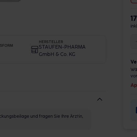
17
ink
HERSTELLER
GSFORM
STAUFEN-PHARMA
GmbH & Co. KG
Ve
Wä
vor
Ap
kungsbeilage und fragen Sie Ihre Ärztin,