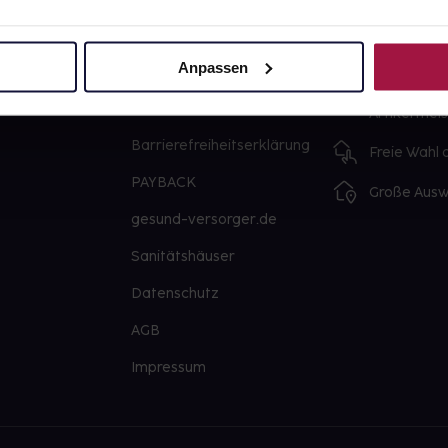
Über uns
Ausgewähl
sofort abho
Anpassen
Karriere
Lieferung f
Newsletter
Artikel mei
Barrierefreiheitserklärung
Freie Wahl
PAYBACK
Große Ausw
gesund-versorger.de
Sanitätshäuser
Datenschutz
AGB
Impressum