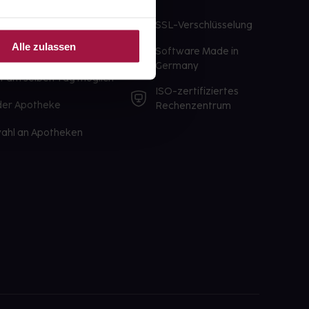
te Wunschprodukte
SSL-Verschlüsselung
lbereit
Alle zulassen
Software Made in
ür sofort verfügbare
Germany
st am selben Tag möglich
ISO-zertifiziertes
 der Apotheke
Rechenzentrum
ahl an Apotheken