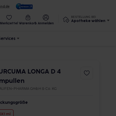
und.de
BESTELLUNG BEI
Apotheke wählen
Merkzettel
Warenkorb
Anmelden
Services
URCUMA LONGA D 4
mpullen
AUFEN-PHARMA GmbH & Co. KG
ckungsgröße
0X1 ml