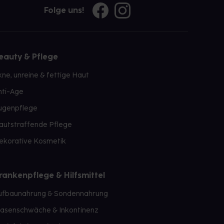
Folge uns!
eauty & Pflege
kne, unreine & fettige Haut
nti-Age
ugenpflege
autstraffende Pflege
ekorative Kosmetik
rankenpflege & Hilfsmittel
ufbaunahrung & Sondennahrung
lasenschwäche & Inkontinenz