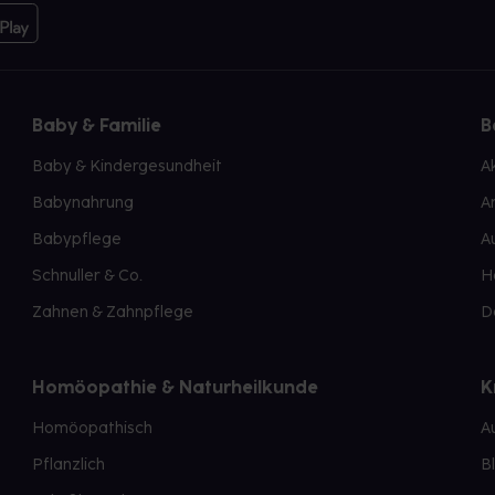
Baby & Familie
B
Baby & Kindergesundheit
A
Babynahrung
A
Babypflege
A
Schnuller & Co.
H
Zahnen & Zahnpflege
D
Homöopathie & Naturheilkunde
K
Homöopathisch
A
Pflanzlich
B