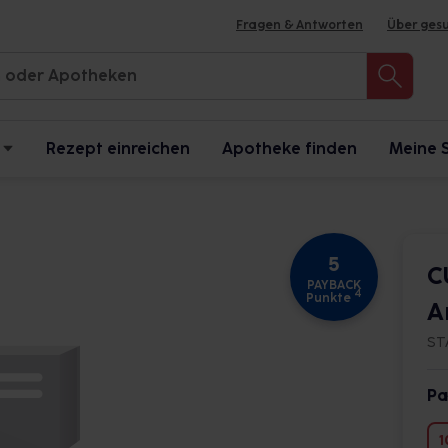
Fragen & Antworten
Über ges
Rezept einreichen
Apotheke finden
Meine 
5
C
PAYBACK
4
Punkte
A
ST
Pa
1