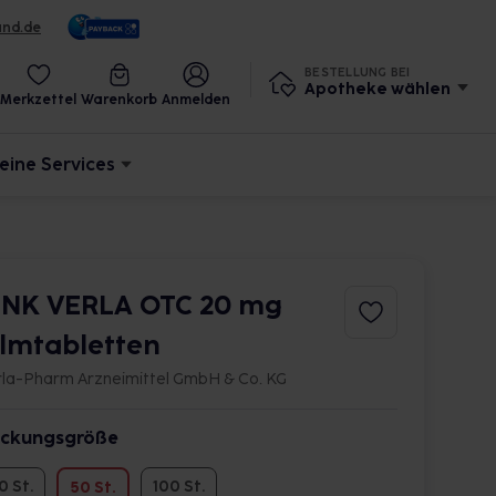
und.de
BESTELLUNG BEI
Apotheke wählen
Merkzettel
Warenkorb
Anmelden
eine Services
INK VERLA OTC 20 mg
ilmtabletten
rla-Pharm Arzneimittel GmbH & Co. KG
ckungsgröße
0 St.
100 St.
50 St.