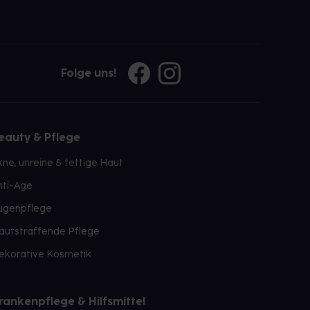
Folge uns!
eauty & Pflege
kne, unreine & fettige Haut
nti-Age
ugenpflege
autstraffende Pflege
ekorative Kosmetik
rankenpflege & Hilfsmittel