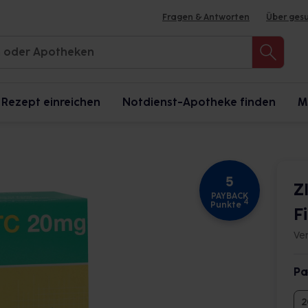
Fragen & Antworten
Über ges
Rezept einreichen
Notdienst-Apotheke finden
M
5
Z
PAYBACK
4
Punkte
F
Ve
Pa
2