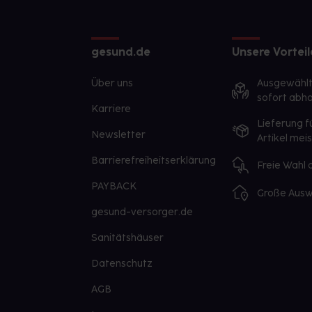
gesund.de
Unsere Vorteil
Über uns
Ausgewähl
sofort abho
Karriere
Lieferung f
Newsletter
Artikel mei
Barrierefreiheitserklärung
Freie Wahl
PAYBACK
Große Ausw
gesund-versorger.de
Sanitätshäuser
Datenschutz
AGB