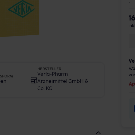
1
ink
Ve
Wä
HERSTELLER
Verla-Pharm
vor
GSFORM
ten
Arzneimittel GmbH &
Ap
Co. KG