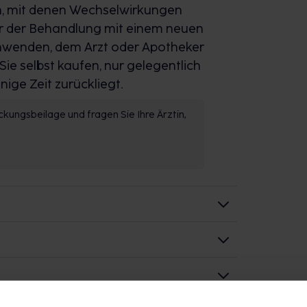
en, mit denen Wechselwirkungen
vor der Behandlung mit einem neuen
 anwenden, dem Arzt oder Apotheker
 Sie selbst kaufen, nur gelegentlich
ge Zeit zurückliegt.
kungsbeilage und fragen Sie Ihre Ärztin,
ch
ache mit einem Arzt oder Apotheker