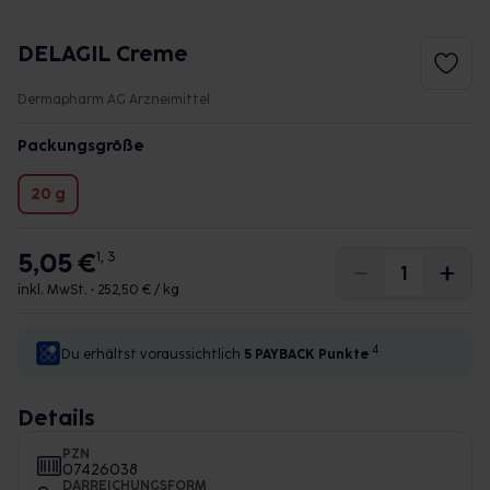
DELAGIL Creme
Dermapharm AG Arzneimittel
Packungsgröße
20 g
5,05 €
1, 3
inkl. MwSt. •
252,50 € / kg
4
Du erhältst voraussichtlich
5 PAYBACK
Punkte
Details
PZN
07426038
DARREICHUNGSFORM