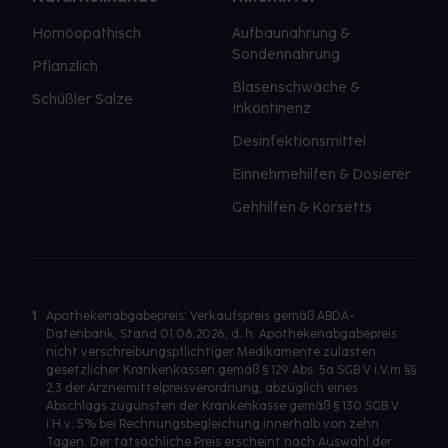
Homöopathisch
Aufbaunahrung &
Sondennahrung
Pflanzlich
Blasenschwäche &
Schüßler Salze
Inkontinenz
Desinfektionsmittel
Einnehmehilfen & Dosierer
Gehhilfen & Korsetts
1
Apothekenabgabepreis: Verkaufspreis gemäß ABDA-
Datenbank, Stand 01.08.2026, d. h. Apothekenabgabepreis
nicht verschreibungspflichtiger Medikamente zulasten
gesetzlicher Krankenkassen gemäß § 129 Abs. 5a SGB V i.V.m §§
2,3 der Arzneimittelpreisverordnung, abzüglich eines
Abschlags zugunsten der Krankenkasse gemäß § 130 SGB V
i.H.v. 5% bei Rechnungsbegleichung innerhalb von zehn
Tagen. Der tatsächliche Preis erscheint nach Auswahl der