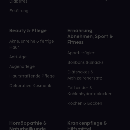
Diabetes
Erkältung
Beauty & Pflege
Ernährung,
Abnehmen, Sport &
Akne, unreine & fettige
Fitness
Haut
Appetitzügler
Anti-Age
Bonbons & Snacks
Augenpflege
Diätshakes &
Hautstraffende Pflege
Mahlzeitenersatz
Dekorative Kosmetik
Fettbinder &
Kohlenhydrateblocker
Kochen & Backen
Homöopathie &
Krankenpflege &
Naturheilkunde
Hilfsmittel