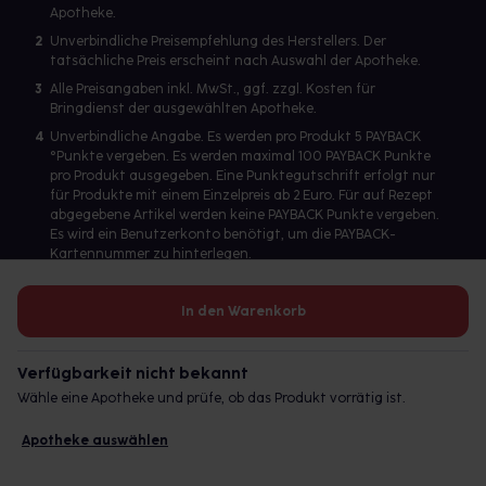
Apotheke.
2
Unverbindliche Preisempfehlung des Herstellers. Der
tatsächliche Preis erscheint nach Auswahl der Apotheke.
3
Alle Preisangaben inkl. MwSt., ggf. zzgl. Kosten für
Bringdienst der ausgewählten Apotheke.
4
Unverbindliche Angabe. Es werden pro Produkt 5 PAYBACK
°Punkte vergeben. Es werden maximal 100 PAYBACK Punkte
pro Produkt ausgegeben. Eine Punktegutschrift erfolgt nur
für Produkte mit einem Einzelpreis ab 2 Euro. Für auf Rezept
abgegebene Artikel werden keine PAYBACK Punkte vergeben.
Es wird ein Benutzerkonto benötigt, um die PAYBACK-
Kartennummer zu hinterlegen.
In den Warenkorb
Betreiber des Portals und verantwortlich: gesund.de GmbH &
Co. KG, HRA 113699, Amtsgericht München
Verfügbarkeit nicht bekannt
© 2026 gesund.de GmbH & Co. KG
Wähle eine Apotheke und prüfe, ob das Produkt vorrätig ist.
Apotheke auswählen