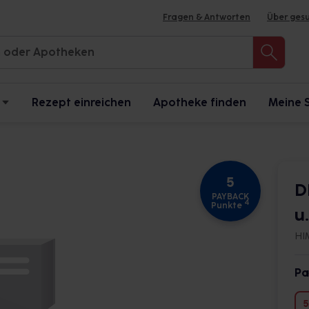
Fragen & Antworten
Über ges
Rezept einreichen
Apotheke finden
Meine 
5
D
PAYBACK
4
Punkte
u
HI
Pa
5