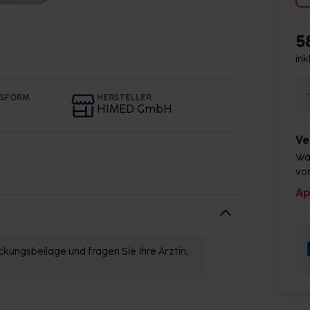
5
ink
GSFORM
HERSTELLER
HIMED GmbH
Ve
Wä
vor
Ap
kungsbeilage und fragen Sie Ihre Ärztin,