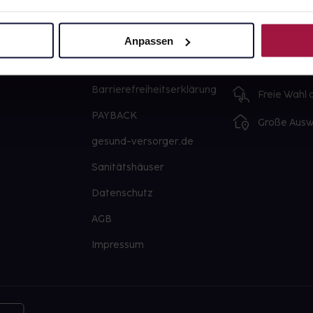
Über uns
Ausgewähl
sofort abho
Karriere
Anpassen
Lieferung f
Newsletter
Artikel mei
Barrierefreiheitserklärung
Freie Wahl
PAYBACK
Große Ausw
gesund-versorger.de
Sanitätshäuser
Datenschutz
AGB
Impressum