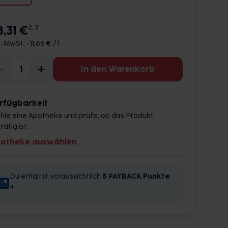
8,31 €
2, 3
l. MwSt. •
11,66 € / l
In den Warenkorb
rfügbarkeit
hle eine Apotheke und prüfe, ob das Produkt
rätig ist.
otheke auswählen
Du erhältst voraussichtlich
5 PAYBACK
Punkte
4