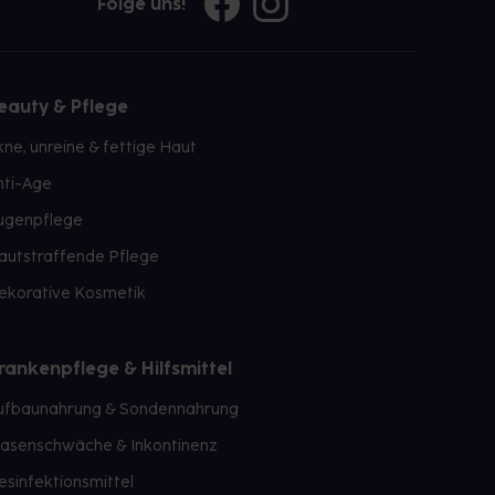
Folge uns!
eauty & Pflege
kne, unreine & fettige Haut
nti-Age
ugenpflege
autstraffende Pflege
ekorative Kosmetik
rankenpflege & Hilfsmittel
ufbaunahrung & Sondennahrung
lasenschwäche & Inkontinenz
esinfektionsmittel