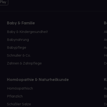
Baby & Familie
B
Baby & Kindergesundheit
A
Babynahrung
A
Babypflege
A
Schnuller & Co.
H
Zahnen & Zahnpflege
D
Homöopathie & Naturheilkunde
K
Homöopathisch
A
Pflanzlich
B
Schüßler Salze
D