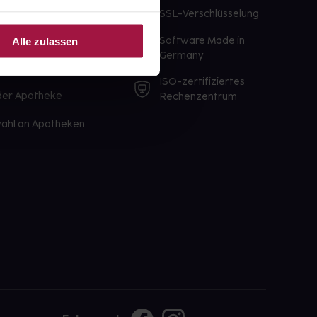
te Wunschprodukte
SSL-Verschlüsselung
lbereit
Software Made in
Alle zulassen
ür sofort verfügbare
Germany
st am selben Tag möglich
ISO-zertifiziertes
 der Apotheke
Rechenzentrum
ahl an Apotheken