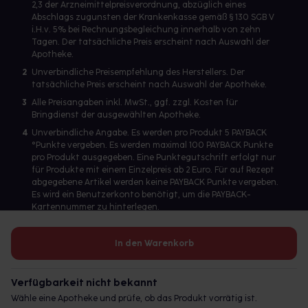
2,3 der Arzneimittelpreisverordnung, abzüglich eines
Abschlags zugunsten der Krankenkasse gemäß § 130 SGB V
i.H.v. 5% bei Rechnungsbegleichung innerhalb von zehn
Tagen. Der tatsächliche Preis erscheint nach Auswahl der
Apotheke.
2
Unverbindliche Preisempfehlung des Herstellers. Der
tatsächliche Preis erscheint nach Auswahl der Apotheke.
3
Alle Preisangaben inkl. MwSt., ggf. zzgl. Kosten für
Bringdienst der ausgewählten Apotheke.
4
Unverbindliche Angabe. Es werden pro Produkt 5 PAYBACK
°Punkte vergeben. Es werden maximal 100 PAYBACK Punkte
pro Produkt ausgegeben. Eine Punktegutschrift erfolgt nur
für Produkte mit einem Einzelpreis ab 2 Euro. Für auf Rezept
abgegebene Artikel werden keine PAYBACK Punkte vergeben.
Es wird ein Benutzerkonto benötigt, um die PAYBACK-
Kartennummer zu hinterlegen.
In den Warenkorb
Betreiber des Portals und verantwortlich: gesund.de GmbH &
Co. KG, HRA 113699, Amtsgericht München
Verfügbarkeit nicht bekannt
© 2026 gesund.de GmbH & Co. KG
Wähle eine Apotheke und prüfe, ob das Produkt vorrätig ist.