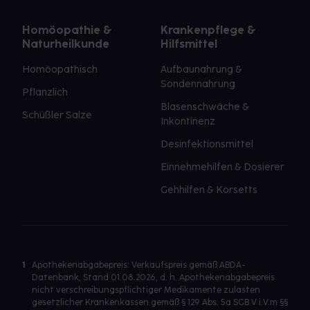
Homöopathie &
Krankenpflege &
Naturheilkunde
Hilfsmittel
Homöopathisch
Aufbaunahrung &
Sondennahrung
Pflanzlich
Blasenschwäche &
Schüßler Salze
Inkontinenz
Desinfektionsmittel
Einnehmehilfen & Dosierer
Gehhilfen & Korsetts
1
Apothekenabgabepreis: Verkaufspreis gemäß ABDA-
Datenbank, Stand 01.08.2026, d. h. Apothekenabgabepreis
nicht verschreibungspflichtiger Medikamente zulasten
gesetzlicher Krankenkassen gemäß § 129 Abs. 5a SGB V i.V.m §§