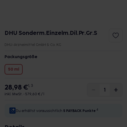
DHU Sonderm.Einzelm.Dil.Pr.Gr.S
DHU-Arzneimittel GmbH & Co. KG
Packungsgröße
50 ml
28,98 €
1, 3
inkl. MwSt. •
579,60 € / l
4
Du erhältst voraussichtlich
5 PAYBACK
Punkte