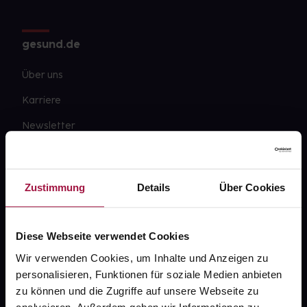
gesund.de
Über uns
Karriere
Newsletter
Barrierefreiheitserklärung
PAYBACK
Zustimmung
Details
Über Cookies
gesund-versorger.de
Sanitätshäuser
Diese Webseite verwendet Cookies
Datenschutz
Wir verwenden Cookies, um Inhalte und Anzeigen zu
personalisieren, Funktionen für soziale Medien anbieten
AGB
zu können und die Zugriffe auf unsere Webseite zu
Impressum