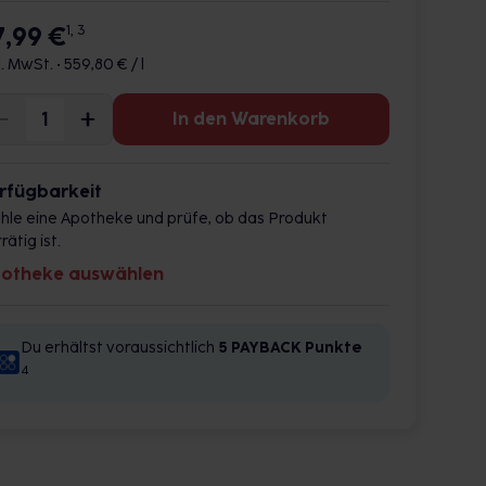
7,99 €
1, 3
l. MwSt. •
559,80 € / l
In den Warenkorb
rfügbarkeit
hle eine Apotheke und prüfe, ob das Produkt
rätig ist.
otheke auswählen
Du erhältst voraussichtlich
5 PAYBACK
Punkte
4