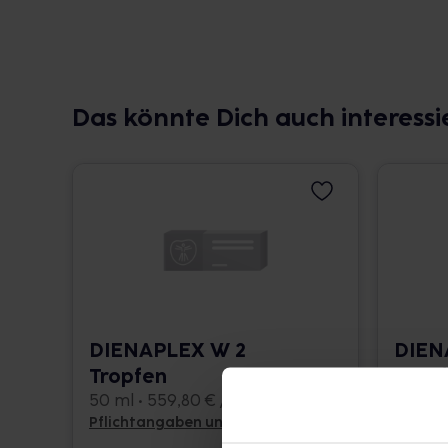
Das könnte Dich auch interessi
DIENAPLEX W 2
DIEN
Tropfen
Trop
50 ml • 559,80 € / l
50 ml •
Pflichtangaben und Details
Pflicht