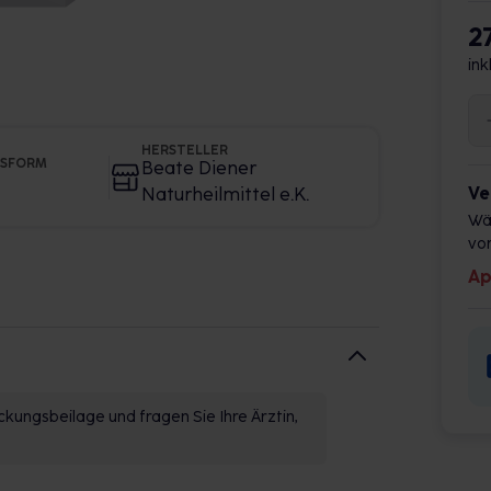
2
ink
HERSTELLER
GSFORM
Beate Diener
Ve
Naturheilmittel e.K.
Wä
vor
Ap
kungsbeilage und fragen Sie Ihre Ärztin,