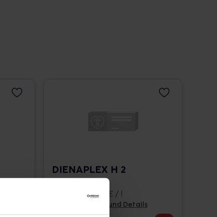
DIENAPLEX H 2
Tropfen
50 ml • 559,80 € / l
Pflichtangaben und Details