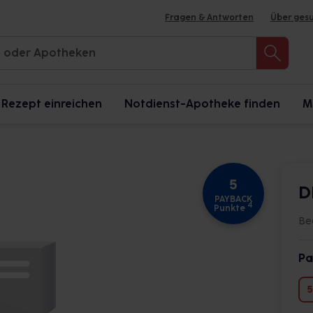
Fragen & Antworten
Über ges
Rezept einreichen
Notdienst-Apotheke finden
M
5
D
PAYBACK
4
Punkte
Bea
Pa
5