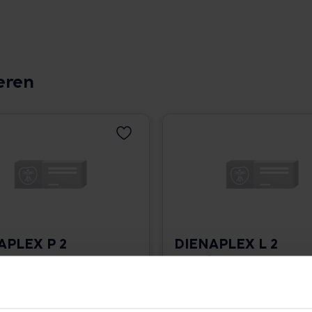
eren
APLEX P 2
DIENAPLEX L 2
fen
Tropfen
 559,80 € / l
50 ml • 559,80 € / l
angaben und Details
Pflichtangaben und Details