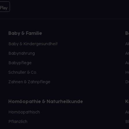
Baby & Familie
B
Baby & Kindergesundheit
A
Babynahrung
A
Babypflege
A
Schnuller & Co.
H
Zahnen & Zahnpflege
D
Homöopathie & Naturheilkunde
K
Homöopathisch
A
Pflanzlich
B