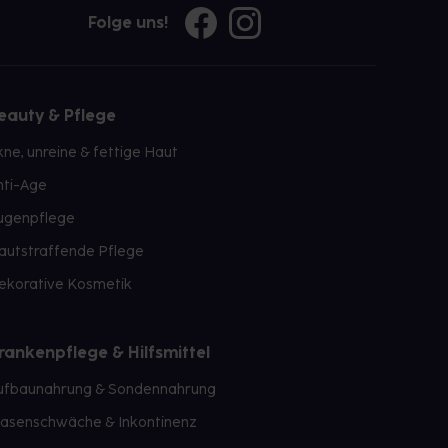
Folge uns!
eauty & Pflege
kne, unreine & fettige Haut
nti-Age
ugenpflege
autstraffende Pflege
ekorative Kosmetik
rankenpflege & Hilfsmittel
ufbaunahrung & Sondennahrung
lasenschwäche & Inkontinenz