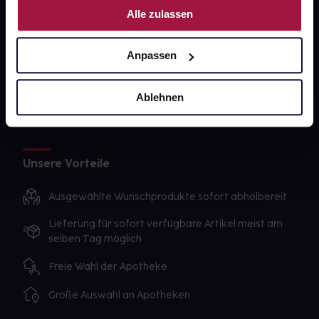
gesund-versorger.de
Alle zulassen
Sanitätshäuser
Datenschutz
Anpassen
AGB
Ablehnen
Impressum
Unsere Vorteile
Ausgewählte Wunschprodukte sofort abholbereit
Lieferung für sofort verfügbare Artikel meist am
selben Tag möglich
Freie Wahl der Apotheke
Große Auswahl an Apotheken