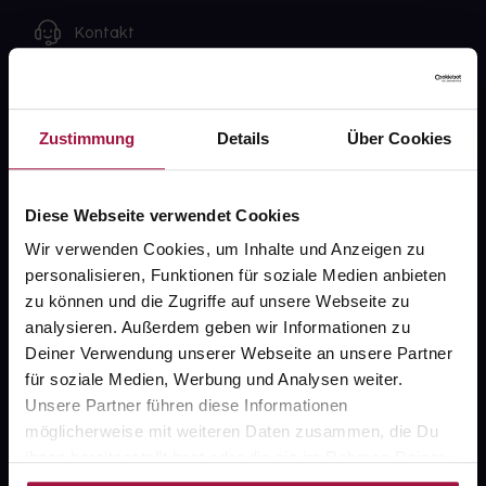
Kontakt
FAQ
Zustimmung
Details
Über Cookies
Widerrufsformular
Diese Webseite verwendet Cookies
gesund.de
Wir verwenden Cookies, um Inhalte und Anzeigen zu
personalisieren, Funktionen für soziale Medien anbieten
Über uns
zu können und die Zugriffe auf unsere Webseite zu
analysieren. Außerdem geben wir Informationen zu
Karriere
Deiner Verwendung unserer Webseite an unsere Partner
Newsletter
für soziale Medien, Werbung und Analysen weiter.
Unsere Partner führen diese Informationen
Barrierefreiheitserklärung
möglicherweise mit weiteren Daten zusammen, die Du
PAYBACK
ihnen bereitgestellt hast oder die sie im Rahmen Deiner
Nutzung der Dienste gesammelt haben.