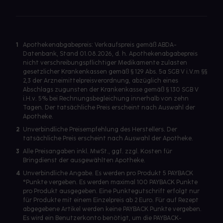
1
Apothekenabgabepreis: Verkaufspreis gemäß ABDA-
Datenbank, Stand 01.08.2026, d. h. Apothekenabgabepreis
nicht verschreibungspflichtiger Medikamente zulasten
gesetzlicher Krankenkassen gemäß § 129 Abs. 5a SGB V i.V.m §§
2,3 der Arzneimittelpreisverordnung, abzüglich eines
Abschlags zugunsten der Krankenkasse gemäß § 130 SGB V
i.H.v. 5% bei Rechnungsbegleichung innerhalb von zehn
Tagen. Der tatsächliche Preis erscheint nach Auswahl der
Apotheke.
2
Unverbindliche Preisempfehlung des Herstellers. Der
tatsächliche Preis erscheint nach Auswahl der Apotheke.
3
Alle Preisangaben inkl. MwSt., ggf. zzgl. Kosten für
Bringdienst der ausgewählten Apotheke.
4
Unverbindliche Angabe. Es werden pro Produkt 5 PAYBACK
°Punkte vergeben. Es werden maximal 100 PAYBACK Punkte
pro Produkt ausgegeben. Eine Punktegutschrift erfolgt nur
für Produkte mit einem Einzelpreis ab 2 Euro. Für auf Rezept
abgegebene Artikel werden keine PAYBACK Punkte vergeben.
Es wird ein Benutzerkonto benötigt, um die PAYBACK-