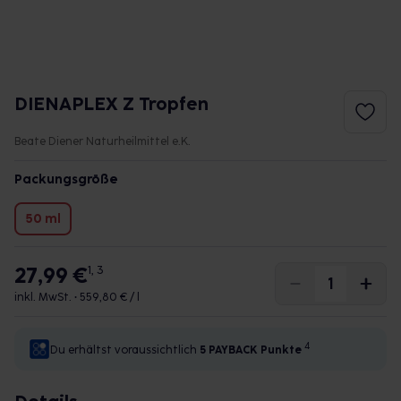
DIENAPLEX Z Tropfen
Beate Diener Naturheilmittel e.K.
Packungsgröße
50 ml
27,99 €
1, 3
inkl. MwSt. •
559,80 € / l
4
Du erhältst voraussichtlich
5 PAYBACK
Punkte