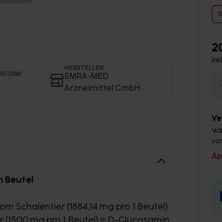
1
2
ink
HERSTELLER
GSFORM
EMRA-MED
Arzneimittel GmbH
Ve
Wä
vor
Ap
n Beutel
m Schalentier (1884,14 mg pro 1 Beutel)
 (1500 mg pro 1 Beutel) =
D
-Glucosamin