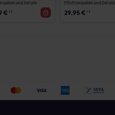
zeige in sich birgt.
angaben und Details
Pflichtangaben und Details
mmt, sollten Sie das Arzneimittel daher
9
€
29,95
€
1, 3
1, 3