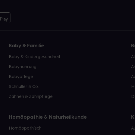
Baby & Familie
B
Baby & Kindergesundheit
A
Babynahrung
A
Babypflege
A
Schnuller & Co.
H
Zahnen & Zahnpflege
D
Homöopathie & Naturheilkunde
K
Homöopathisch
A