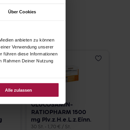
Über Cookies
 Medien anbieten zu können
 Deiner Verwendung unserer
r führen diese Informationen
e im Rahmen Deiner Nutzung
Alle zulassen
GLUCOSAMIN-
RATIOPHARM 1500
g
mg Plv.z.H.e.L.z.Einn.
30 St. • 1,70 € / St.