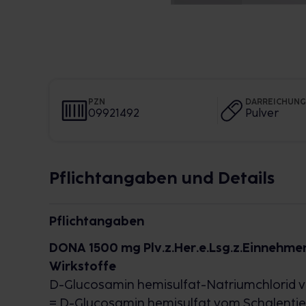
PZN
DARREICHUN
09921492
Pulver
Pflichtangaben und Details
Pflichtangaben
DONA 1500 mg Plv.z.Her.e.Lsg.z.Einnehme
Wirkstoffe
D
-Glucosamin hemisulfat-Natriumchlorid vo
=
D
-Glucosamin hemisulfat vom Schalentier