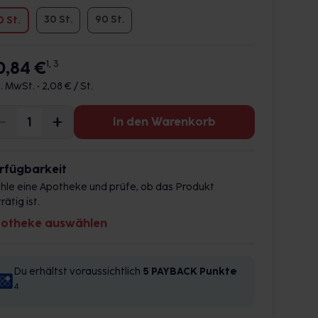
30 St.
90 St.
0 St.
0,84 €
1, 3
l. MwSt. •
2,08 € / St.
In den Warenkorb
rfügbarkeit
hle eine Apotheke und prüfe, ob das Produkt
rätig ist.
otheke auswählen
Du erhältst voraussichtlich
5 PAYBACK
Punkte
4