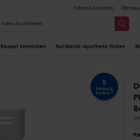
Fragen & Antworten
Über ges
Rezept einreichen
Notdienst-Apotheke finden
M
5
D
PAYBACK
4
Punkte
P
B
EM
Pa