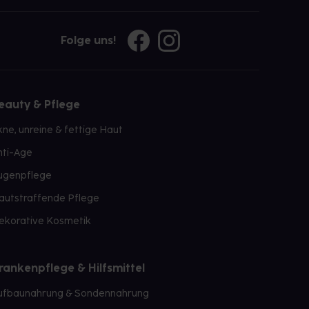
Folge uns!
eauty & Pflege
kne, unreine & fettige Haut
nti-Age
ugenpflege
autstraffende Pflege
ekorative Kosmetik
rankenpflege & Hilfsmittel
ufbaunahrung & Sondennahrung