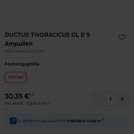
DUCTUS THORACICUS GL D 5
Ampullen
WALA Heilmittel GmbH
Packungsgröße
10x1 ml
30,35 €
1, 3
inkl. MwSt. •
3.035,00 € / l
4
Du erhältst voraussichtlich
5 PAYBACK
Punkte