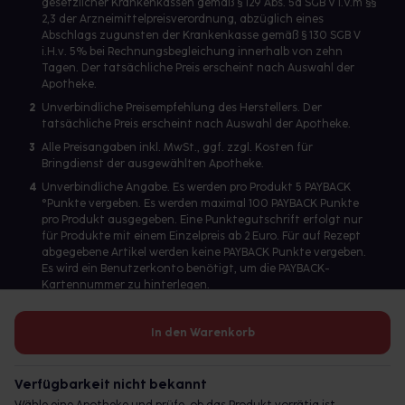
gesetzlicher Krankenkassen gemäß § 129 Abs. 5a SGB V i.V.m §§
2,3 der Arzneimittelpreisverordnung, abzüglich eines
Abschlags zugunsten der Krankenkasse gemäß § 130 SGB V
i.H.v. 5% bei Rechnungsbegleichung innerhalb von zehn
Tagen. Der tatsächliche Preis erscheint nach Auswahl der
Apotheke.
2
Unverbindliche Preisempfehlung des Herstellers. Der
tatsächliche Preis erscheint nach Auswahl der Apotheke.
3
Alle Preisangaben inkl. MwSt., ggf. zzgl. Kosten für
Bringdienst der ausgewählten Apotheke.
4
Unverbindliche Angabe. Es werden pro Produkt 5 PAYBACK
°Punkte vergeben. Es werden maximal 100 PAYBACK Punkte
pro Produkt ausgegeben. Eine Punktegutschrift erfolgt nur
für Produkte mit einem Einzelpreis ab 2 Euro. Für auf Rezept
abgegebene Artikel werden keine PAYBACK Punkte vergeben.
Es wird ein Benutzerkonto benötigt, um die PAYBACK-
Kartennummer zu hinterlegen.
In den Warenkorb
Betreiber des Portals und verantwortlich: gesund.de GmbH &
Co. KG, HRA 113699, Amtsgericht München
Verfügbarkeit nicht bekannt
© 2026 gesund.de GmbH & Co. KG