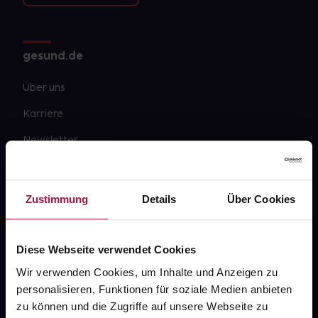
gesund.de
Über uns
Karriere
Newsletter
Barrierefreiheitserklärung
PAYBACK
Zustimmung
Details
Über Cookies
gesund-versorger.de
Sanitätshäuser
Diese Webseite verwendet Cookies
Datenschutz
Wir verwenden Cookies, um Inhalte und Anzeigen zu
personalisieren, Funktionen für soziale Medien anbieten
AGB
zu können und die Zugriffe auf unsere Webseite zu