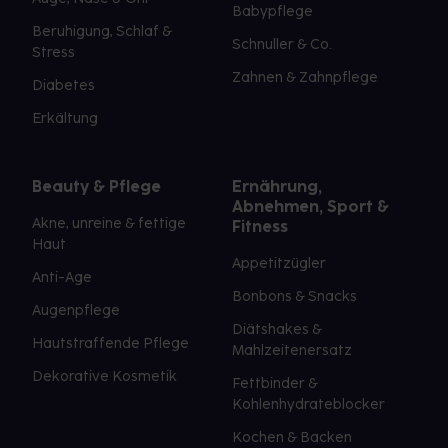
Babypflege
Beruhigung, Schlaf &
Schnuller & Co.
Stress
Zahnen & Zahnpflege
Diabetes
Erkältung
Beauty & Pflege
Ernährung,
Abnehmen, Sport &
Akne, unreine & fettige
Fitness
Haut
Appetitzügler
Anti-Age
Bonbons & Snacks
Augenpflege
Diätshakes &
Hautstraffende Pflege
Mahlzeitenersatz
Dekorative Kosmetik
Fettbinder &
Kohlenhydrateblocker
Kochen & Backen