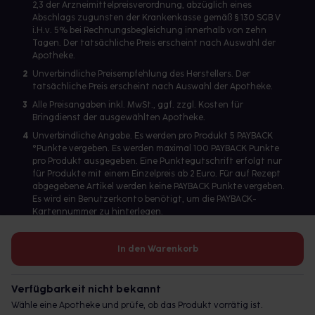
2,3 der Arzneimittelpreisverordnung, abzüglich eines
Abschlags zugunsten der Krankenkasse gemäß § 130 SGB V
i.H.v. 5% bei Rechnungsbegleichung innerhalb von zehn
Tagen. Der tatsächliche Preis erscheint nach Auswahl der
Apotheke.
2
Unverbindliche Preisempfehlung des Herstellers. Der
tatsächliche Preis erscheint nach Auswahl der Apotheke.
3
Alle Preisangaben inkl. MwSt., ggf. zzgl. Kosten für
Bringdienst der ausgewählten Apotheke.
4
Unverbindliche Angabe. Es werden pro Produkt 5 PAYBACK
°Punkte vergeben. Es werden maximal 100 PAYBACK Punkte
pro Produkt ausgegeben. Eine Punktegutschrift erfolgt nur
für Produkte mit einem Einzelpreis ab 2 Euro. Für auf Rezept
abgegebene Artikel werden keine PAYBACK Punkte vergeben.
Es wird ein Benutzerkonto benötigt, um die PAYBACK-
Kartennummer zu hinterlegen.
In den Warenkorb
Betreiber des Portals und verantwortlich: gesund.de GmbH &
Co. KG, HRA 113699, Amtsgericht München
Verfügbarkeit nicht bekannt
© 2026 gesund.de GmbH & Co. KG
Wähle eine Apotheke und prüfe, ob das Produkt vorrätig ist.