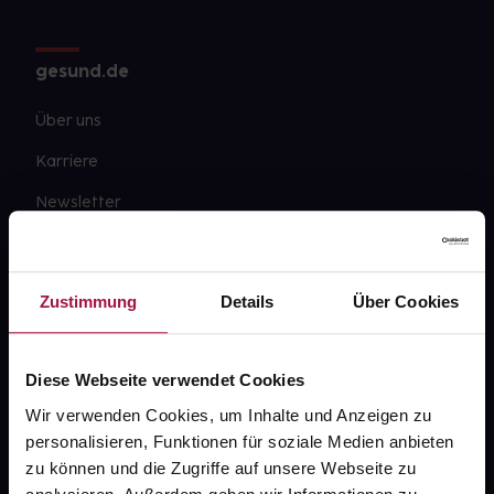
gesund.de
Über uns
Karriere
Newsletter
Barrierefreiheitserklärung
PAYBACK
Zustimmung
Details
Über Cookies
gesund-versorger.de
Sanitätshäuser
Diese Webseite verwendet Cookies
Datenschutz
Wir verwenden Cookies, um Inhalte und Anzeigen zu
personalisieren, Funktionen für soziale Medien anbieten
AGB
zu können und die Zugriffe auf unsere Webseite zu
Impressum