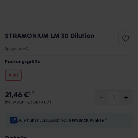
STRAMONIUM LM 30 Dilution
Spagyros AG
Packungsgröße
9 ml
21,46 €
1, 3
inkl. MwSt. •
2.384,44 € / l
4
Du erhältst voraussichtlich
5 PAYBACK
Punkte