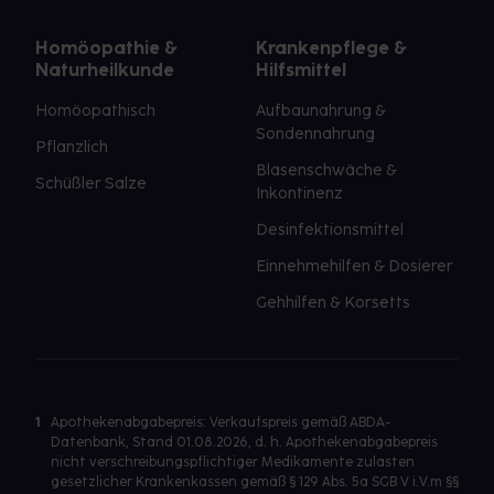
Homöopathie &
Krankenpflege &
Naturheilkunde
Hilfsmittel
Homöopathisch
Aufbaunahrung &
Sondennahrung
Pflanzlich
Blasenschwäche &
Schüßler Salze
Inkontinenz
Desinfektionsmittel
Einnehmehilfen & Dosierer
Gehhilfen & Korsetts
1
Apothekenabgabepreis: Verkaufspreis gemäß ABDA-
Datenbank, Stand 01.08.2026, d. h. Apothekenabgabepreis
nicht verschreibungspflichtiger Medikamente zulasten
gesetzlicher Krankenkassen gemäß § 129 Abs. 5a SGB V i.V.m §§