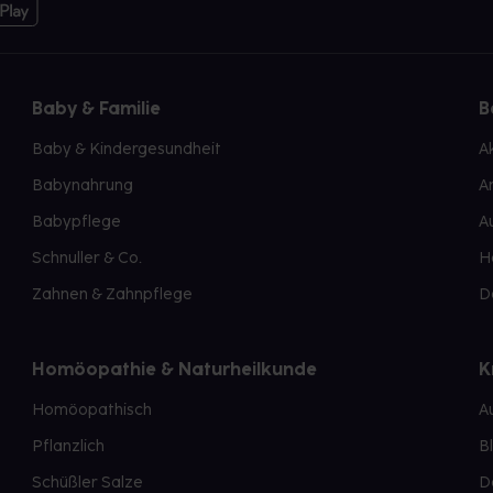
Baby & Familie
B
Baby & Kindergesundheit
A
Babynahrung
A
Babypflege
A
Schnuller & Co.
H
Zahnen & Zahnpflege
D
Homöopathie & Naturheilkunde
K
Homöopathisch
A
Pflanzlich
B
Schüßler Salze
D