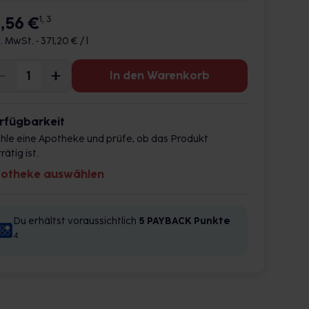
8,56 €
1, 3
l. MwSt. •
371,20 € / l
In den Warenkorb
rfügbarkeit
hle eine Apotheke und prüfe, ob das Produkt
rätig ist.
otheke auswählen
Du erhältst voraussichtlich
5 PAYBACK
Punkte
4