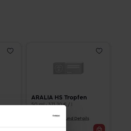
ARALIA HS Tropfen
50 ml • 371,20 € / l
Pflichtangaben und Details
18,56
€
1, 3