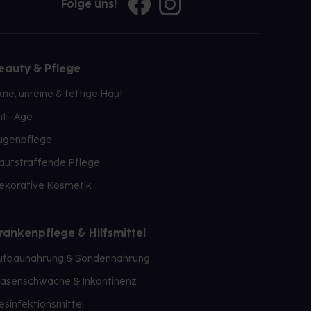
Folge uns!
eauty & Pflege
kne, unreine & fettige Haut
nti-Age
ugenpflege
autstraffende Pflege
ekorative Kosmetik
rankenpflege & Hilfsmittel
ufbaunahrung & Sondennahrung
lasenschwäche & Inkontinenz
esinfektionsmittel