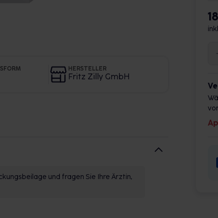
1
ink
GSFORM
HERSTELLER
Fritz Zilly GmbH
Ve
Wä
vor
Ap
kungsbeilage und fragen Sie Ihre Ärztin,