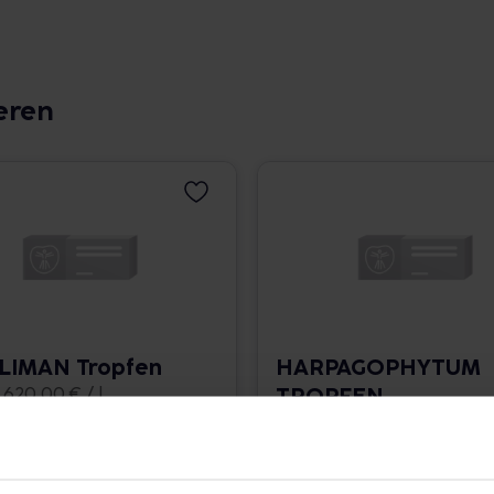
eren
LIMAN Tropfen
HARPAGOPHYTUM
TROPFEN
 620,00 € / l
50 ml • 371,20 € / l
angaben und Details
Pflichtangaben und Details
0
€
18,56
€
1, 3
1, 3