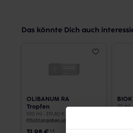
Das könnte Dich auch interessi
OLIBANUM RA
BIOK
Tropfen
20 ml •
100 ml • 319,80 € / l
Pflichtangaben und Details
Pflicht
31,98
€
12,4
1, 3