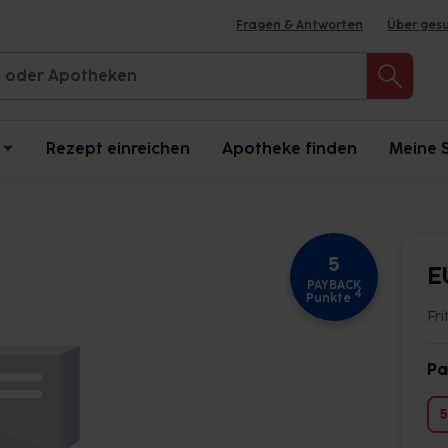
Fragen & Antworten
Über ges
Rezept einreichen
Apotheke finden
Meine 
5
E
PAYBACK
4
Punkte
Fri
Pa
5