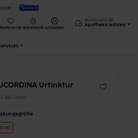
und.de
BESTELLUNG BEI
Apotheke wählen
Merkzettel
Warenkorb
Anmelden
Services
UCORDINA Urtinktur
tz Zilly GmbH
ckungsgröße
0 ml