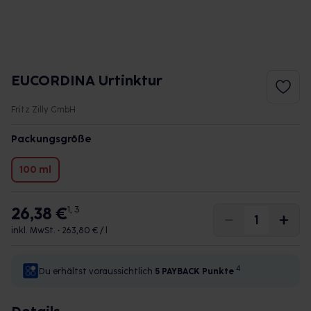
EUCORDINA Urtinktur
Fritz Zilly GmbH
Packungsgröße
100 ml
26,38 €
1, 3
inkl. MwSt. •
263,80 € / l
4
Du erhältst voraussichtlich
5 PAYBACK
Punkte