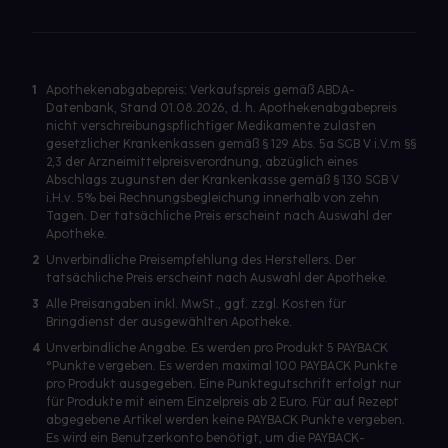
1
Apothekenabgabepreis: Verkaufspreis gemäß ABDA-
Datenbank, Stand 01.08.2026, d. h. Apothekenabgabepreis
nicht verschreibungspflichtiger Medikamente zulasten
gesetzlicher Krankenkassen gemäß § 129 Abs. 5a SGB V i.V.m §§
2,3 der Arzneimittelpreisverordnung, abzüglich eines
Abschlags zugunsten der Krankenkasse gemäß § 130 SGB V
i.H.v. 5% bei Rechnungsbegleichung innerhalb von zehn
Tagen. Der tatsächliche Preis erscheint nach Auswahl der
Apotheke.
2
Unverbindliche Preisempfehlung des Herstellers. Der
tatsächliche Preis erscheint nach Auswahl der Apotheke.
3
Alle Preisangaben inkl. MwSt., ggf. zzgl. Kosten für
Bringdienst der ausgewählten Apotheke.
4
Unverbindliche Angabe. Es werden pro Produkt 5 PAYBACK
°Punkte vergeben. Es werden maximal 100 PAYBACK Punkte
pro Produkt ausgegeben. Eine Punktegutschrift erfolgt nur
für Produkte mit einem Einzelpreis ab 2 Euro. Für auf Rezept
abgegebene Artikel werden keine PAYBACK Punkte vergeben.
Es wird ein Benutzerkonto benötigt, um die PAYBACK-