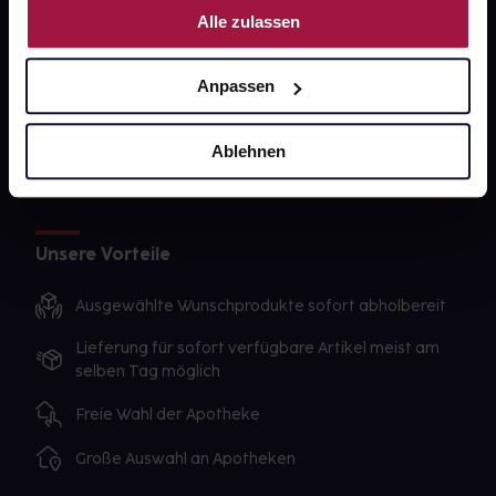
gesund-versorger.de
Alle zulassen
Sanitätshäuser
Datenschutz
Anpassen
AGB
Ablehnen
Impressum
Unsere Vorteile
Ausgewählte Wunschprodukte sofort abholbereit
Lieferung für sofort verfügbare Artikel meist am
selben Tag möglich
Freie Wahl der Apotheke
Große Auswahl an Apotheken