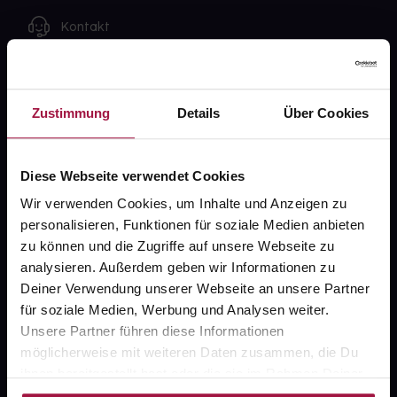
Kontakt
FAQ
Zustimmung
Details
Über Cookies
Widerrufsformular
Diese Webseite verwendet Cookies
gesund.de
Wir verwenden Cookies, um Inhalte und Anzeigen zu
personalisieren, Funktionen für soziale Medien anbieten
Über uns
zu können und die Zugriffe auf unsere Webseite zu
analysieren. Außerdem geben wir Informationen zu
Karriere
Deiner Verwendung unserer Webseite an unsere Partner
Newsletter
für soziale Medien, Werbung und Analysen weiter.
Unsere Partner führen diese Informationen
Barrierefreiheitserklärung
möglicherweise mit weiteren Daten zusammen, die Du
PAYBACK
ihnen bereitgestellt hast oder die sie im Rahmen Deiner
Nutzung der Dienste gesammelt haben.