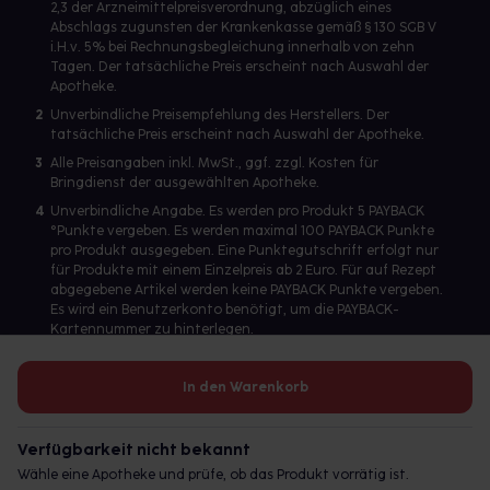
2,3 der Arzneimittelpreisverordnung, abzüglich eines
Abschlags zugunsten der Krankenkasse gemäß § 130 SGB V
i.H.v. 5% bei Rechnungsbegleichung innerhalb von zehn
Tagen. Der tatsächliche Preis erscheint nach Auswahl der
Apotheke.
2
Unverbindliche Preisempfehlung des Herstellers. Der
tatsächliche Preis erscheint nach Auswahl der Apotheke.
3
Alle Preisangaben inkl. MwSt., ggf. zzgl. Kosten für
Bringdienst der ausgewählten Apotheke.
4
Unverbindliche Angabe. Es werden pro Produkt 5 PAYBACK
°Punkte vergeben. Es werden maximal 100 PAYBACK Punkte
pro Produkt ausgegeben. Eine Punktegutschrift erfolgt nur
für Produkte mit einem Einzelpreis ab 2 Euro. Für auf Rezept
abgegebene Artikel werden keine PAYBACK Punkte vergeben.
Es wird ein Benutzerkonto benötigt, um die PAYBACK-
Kartennummer zu hinterlegen.
In den Warenkorb
Betreiber des Portals und verantwortlich: gesund.de GmbH &
Co. KG, HRA 113699, Amtsgericht München
Verfügbarkeit nicht bekannt
© 2026 gesund.de GmbH & Co. KG
Wähle eine Apotheke und prüfe, ob das Produkt vorrätig ist.