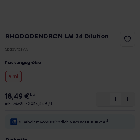
RHODODENDRON LM 24 Dilution
Spagyros AG
Packungsgröße
9 ml
18,49 €
1, 3
inkl. MwSt. •
2.054,44 € / l
4
Du erhältst voraussichtlich
5 PAYBACK
Punkte