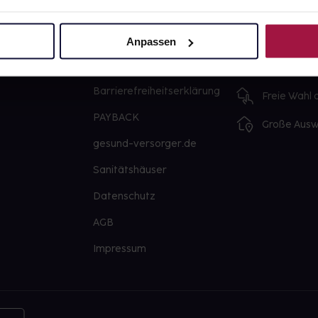
Über uns
Ausgewähl
sofort abho
Karriere
Anpassen
Lieferung f
Newsletter
Artikel mei
Barrierefreiheitserklärung
Freie Wahl
PAYBACK
Große Ausw
gesund-versorger.de
Sanitätshäuser
Datenschutz
AGB
Impressum