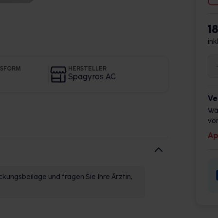
1
ink
GSFORM
HERSTELLER
Spagyros AG
Ve
Wä
vor
Ap
kungsbeilage und fragen Sie Ihre Ärztin,