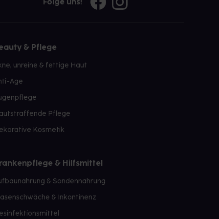
Folge uns!
eauty & Pflege
kne, unreine & fettige Haut
nti-Age
ugenpflege
autstraffende Pflege
ekorative Kosmetik
rankenpflege & Hilfsmittel
ufbaunahrung & Sondennahrung
lasenschwäche & Inkontinenz
esinfektionsmittel