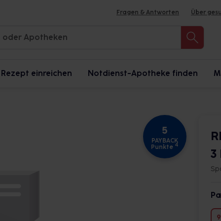
Fragen & Antworten
Über ges
Rezept einreichen
Notdienst-Apotheke finden
M
5
R
PAYBACK
4
Punkte
3
Sp
Pa
9