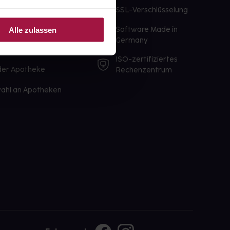
te Wunschprodukte
SSL-Verschlüsselung
lbereit
Software Made in
Alle zulassen
ür sofort verfügbare
Germany
st am selben Tag möglich
ISO-zertifiziertes
 der Apotheke
Rechenzentrum
ahl an Apotheken