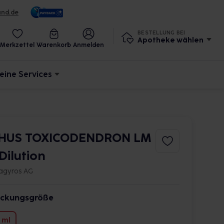
und.de
BESTELLUNG BEI
Apotheke wählen
Merkzettel
Warenkorb
Anmelden
eine Services
HUS TOXICODENDRON LM
 Dilution
agyros AG
ckungsgröße
 ml