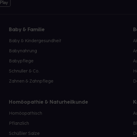
Baby & Familie
B
Baby & Kindergesundheit
A
Babynahrung
A
Babypflege
A
Schnuller & Co.
H
Zahnen & Zahnpflege
D
Homöopathie & Naturheilkunde
K
Homöopathisch
A
Pflanzlich
B
Schüßler Salze
D