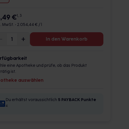
8,49 €
1, 3
l. MwSt. •
2.054,44 € / l
In den Warenkorb
rfügbarkeit
hle eine Apotheke und prüfe, ob das Produkt
rätig ist.
otheke auswählen
Du erhältst voraussichtlich
5 PAYBACK
Punkte
4