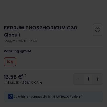
FERRUM PHOSPHORICUM C 30
Globuli
Spagyra GmbH & Co KG
Packungsgröße
10 g
13,58 €
1, 3
inkl. MwSt. •
1.358,00 € / kg
4
Du erhältst voraussichtlich
5 PAYBACK
Punkte