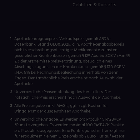
Gehhilfen & Korsetts
1
Apothekenabgabepreis: Verkaufspreis gemäß ABDA-
Datenbank, Stand 01.08.2026, d. h. Apothekenabgabepreis
nicht verschreibungspflichtiger Medikamente zulasten
gesetzlicher Krankenkassen gemäß § 129 Abs. 5a SGB V i.V.m §§
2,3 der Arzneimittelpreisverordnung, abzüglich eines
Abschlags zugunsten der Krankenkasse gemäß § 130 SGB V
i.H.v. 5% bei Rechnungsbegleichung innerhalb von zehn
Tagen. Der tatsächliche Preis erscheint nach Auswahl der
Apotheke.
2
Unverbindliche Preisempfehlung des Herstellers. Der
tatsächliche Preis erscheint nach Auswahl der Apotheke.
3
Alle Preisangaben inkl. MwSt., ggf. zzgl. Kosten für
Bringdienst der ausgewählten Apotheke.
4
Unverbindliche Angabe. Es werden pro Produkt 5 PAYBACK
°Punkte vergeben. Es werden maximal 100 PAYBACK Punkte
pro Produkt ausgegeben. Eine Punktegutschrift erfolgt nur
für Produkte mit einem Einzelpreis ab 2 Euro. Für auf Rezept