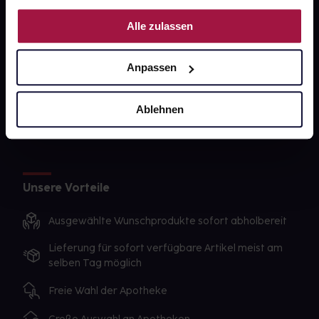
Nutzung der Dienste gesammelt haben.
gesund-versorger.de
Alle zulassen
Sanitätshäuser
Anpassen
Datenschutz
AGB
Ablehnen
Impressum
Unsere Vorteile
Ausgewählte Wunschprodukte sofort abholbereit
Lieferung für sofort verfügbare Artikel meist am
selben Tag möglich
Freie Wahl der Apotheke