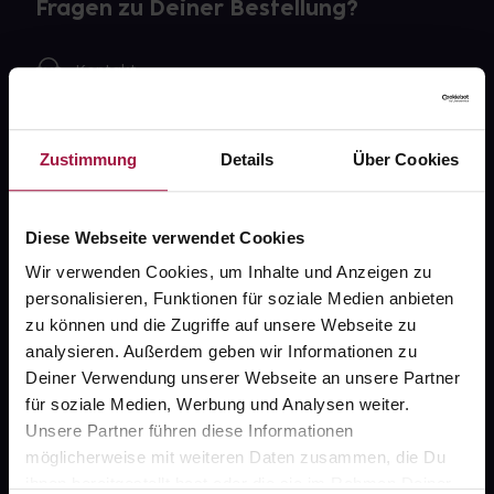
Fragen zu Deiner Bestellung?
Kontakt
FAQ
Zustimmung
Details
Über Cookies
Widerrufsformular
Diese Webseite verwendet Cookies
Wir verwenden Cookies, um Inhalte und Anzeigen zu
gesund.de
personalisieren, Funktionen für soziale Medien anbieten
zu können und die Zugriffe auf unsere Webseite zu
Über uns
analysieren. Außerdem geben wir Informationen zu
Karriere
Deiner Verwendung unserer Webseite an unsere Partner
für soziale Medien, Werbung und Analysen weiter.
Newsletter
Unsere Partner führen diese Informationen
Barrierefreiheitserklärung
möglicherweise mit weiteren Daten zusammen, die Du
ihnen bereitgestellt hast oder die sie im Rahmen Deiner
PAYBACK