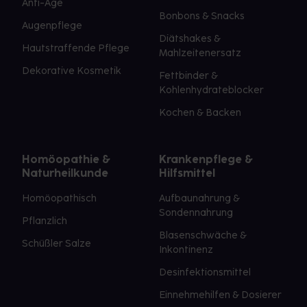
Anti-Age
Bonbons & Snacks
Augenpflege
Diätshakes &
Hautstraffende Pflege
Mahlzeitenersatz
Dekorative Kosmetik
Fettbinder &
Kohlenhydrateblocker
Kochen & Backen
Homöopathie &
Krankenpflege &
Naturheilkunde
Hilfsmittel
Homöopathisch
Aufbaunahrung &
Sondennahrung
Pflanzlich
Blasenschwäche &
Schüßler Salze
Inkontinenz
Desinfektionsmittel
Einnehmehilfen & Dosierer