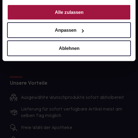
PAYBACK
Nutzung der Dienste gesammelt haben.
Alle zulassen
gesund-versorger.de
Sanitätshäuser
Anpassen
Datenschutz
AGB
Ablehnen
Impressum
Unsere Vorteile
Ausgewählte Wunschprodukte sofort abholbereit
Lieferung für sofort verfügbare Artikel meist am
selben Tag möglich
Freie Wahl der Apotheke