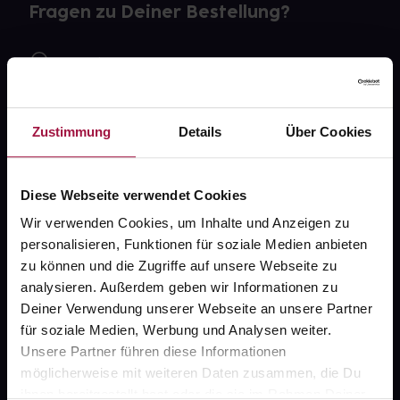
Fragen zu Deiner Bestellung?
Kontakt
FAQ
Zustimmung
Details
Über Cookies
Widerrufsformular
Diese Webseite verwendet Cookies
Wir verwenden Cookies, um Inhalte und Anzeigen zu
gesund.de
personalisieren, Funktionen für soziale Medien anbieten
zu können und die Zugriffe auf unsere Webseite zu
Über uns
analysieren. Außerdem geben wir Informationen zu
Karriere
Deiner Verwendung unserer Webseite an unsere Partner
für soziale Medien, Werbung und Analysen weiter.
Newsletter
Unsere Partner führen diese Informationen
Barrierefreiheitserklärung
möglicherweise mit weiteren Daten zusammen, die Du
ihnen bereitgestellt hast oder die sie im Rahmen Deiner