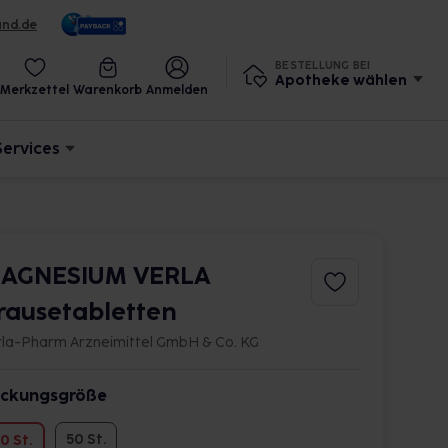
und.de
BESTELLUNG BEI
Apotheke wählen
Merkzettel
Warenkorb
Anmelden
Services
AGNESIUM VERLA
rausetabletten
rla-Pharm Arzneimittel GmbH & Co. KG
ckungsgröße
50 St.
0 St.