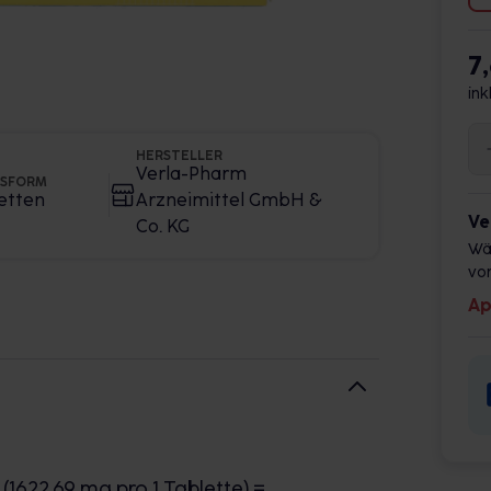
7
ink
HERSTELLER
Verla-Pharm
GSFORM
etten
Arzneimittel GmbH &
Ve
Co. KG
Wä
vor
Ap
1622,69 mg pro 1 Tablette) =