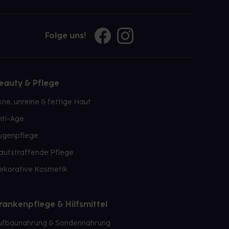
Folge uns!
eauty & Pflege
kne, unreine & fettige Haut
nti-Age
ugenpflege
autstraffende Pflege
ekorative Kosmetik
rankenpflege & Hilfsmittel
ufbaunahrung & Sondennahrung