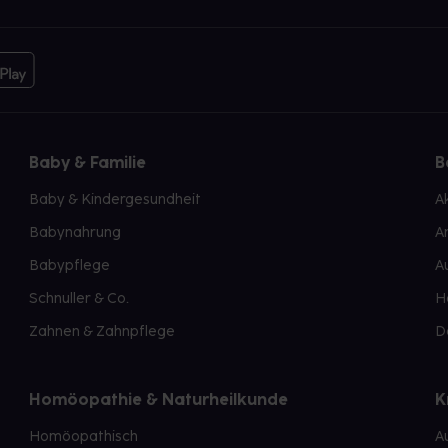
Baby & Familie
B
Baby & Kindergesundheit
A
Babynahrung
A
Babypflege
A
Schnuller & Co.
H
Zahnen & Zahnpflege
D
Homöopathie & Naturheilkunde
K
Homöopathisch
A