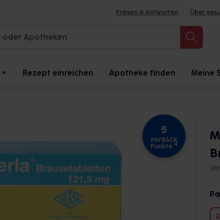
Fragen & Antworten
Über ges
Rezept einreichen
Apotheke finden
Meine 
5
M
PAYBACK
4
Punkte
B
Ve
Pa
2