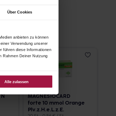
Über Cookies
 Medien anbieten zu können
 Deiner Verwendung unserer
r führen diese Informationen
e im Rahmen Deiner Nutzung
Alle zulassen
 N
MAGNESIOCARD
forte 10 mmol Orange
Plv.z.H.e.L.z.E.
20 St. • 0,56 € / St.