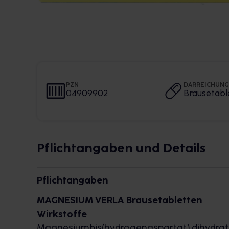
PZN
DARREICHUN
04909902
Brausetabl
Pflichtangaben und Details
Pflichtangaben
MAGNESIUM VERLA Brausetabletten
Wirkstoffe
Magnesiumbis(hydrogenaspartat) dihydrat (