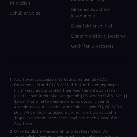
Pflanzlich
Blasenschwäche &
Schüßler Salze
Inkontinenz
Desinfektionsmittel
Einnehmehilfen & Dosierer
Gehhilfen & Korsetts
1
Apothekenabgabepreis: Verkaufspreis gemäß ABDA-
Datenbank, Stand 01.08.2026, d. h. Apothekenabgabepreis
nicht verschreibungspflichtiger Medikamente zulasten
gesetzlicher Krankenkassen gemäß § 129 Abs. 5a SGB V i.V.m §§
2,3 der Arzneimittelpreisverordnung, abzüglich eines
Abschlags zugunsten der Krankenkasse gemäß § 130 SGB V
i.H.v. 5% bei Rechnungsbegleichung innerhalb von zehn
Tagen. Der tatsächliche Preis erscheint nach Auswahl der
Apotheke.
2
Unverbindliche Preisempfehlung des Herstellers. Der