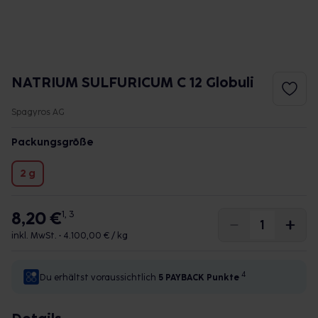
NATRIUM SULFURICUM C 12 Globuli
Spagyros AG
Packungsgröße
2 g
8,20 €
1, 3
inkl. MwSt. •
4.100,00 € / kg
4
Du erhältst voraussichtlich
5 PAYBACK
Punkte