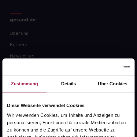
gesund.de
Über uns
Karriere
Newsletter
Barrierefreiheitserklärung
PAYBACK
Zustimmung
Details
Über Cookies
gesund-versorger.de
Sanitätshäuser
Diese Webseite verwendet Cookies
Datenschutz
Wir verwenden Cookies, um Inhalte und Anzeigen zu
personalisieren, Funktionen für soziale Medien anbieten
AGB
zu können und die Zugriffe auf unsere Webseite zu
Impressum