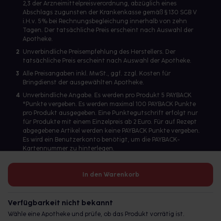
2,3 der Arzneimittelpreisverordnung, abzüglich eines
Abschlags zugunsten der Krankenkasse gemäß § 130 SGB V
i.H.v. 5% bei Rechnungsbegleichung innerhalb von zehn
Tagen. Der tatsächliche Preis erscheint nach Auswahl der
Apotheke.
2
Unverbindliche Preisempfehlung des Herstellers. Der
tatsächliche Preis erscheint nach Auswahl der Apotheke.
3
Alle Preisangaben inkl. MwSt., ggf. zzgl. Kosten für
Bringdienst der ausgewählten Apotheke.
4
Unverbindliche Angabe. Es werden pro Produkt 5 PAYBACK
°Punkte vergeben. Es werden maximal 100 PAYBACK Punkte
pro Produkt ausgegeben. Eine Punktegutschrift erfolgt nur
für Produkte mit einem Einzelpreis ab 2 Euro. Für auf Rezept
abgegebene Artikel werden keine PAYBACK Punkte vergeben.
Es wird ein Benutzerkonto benötigt, um die PAYBACK-
Kartennummer zu hinterlegen.
In den Warenkorb
Betreiber des Portals und verantwortlich: gesund.de GmbH &
Co. KG, HRA 113699, Amtsgericht München
Verfügbarkeit nicht bekannt
© 2026 gesund.de GmbH & Co. KG
Wähle eine Apotheke und prüfe, ob das Produkt vorrätig ist.