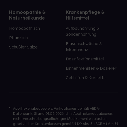
Homöopathie &
Krankenpflege &
Naturheilkunde
Hilfsmittel
Homöopathisch
Aufbaunahrung &
Sondennahrung
Pflanzlich
Blasenschwäche &
Schüßler Salze
Inkontinenz
Desinfektionsmittel
Einnehmehilfen & Dosierer
Gehhilfen & Korsetts
1
Apothekenabgabepreis: Verkaufspreis gemäß ABDA-
Datenbank, Stand 01.08.2026, d. h. Apothekenabgabepreis
nicht verschreibungspflichtiger Medikamente zulasten
gesetzlicher Krankenkassen gemäß § 129 Abs. 5a SGB V i.V.m §§