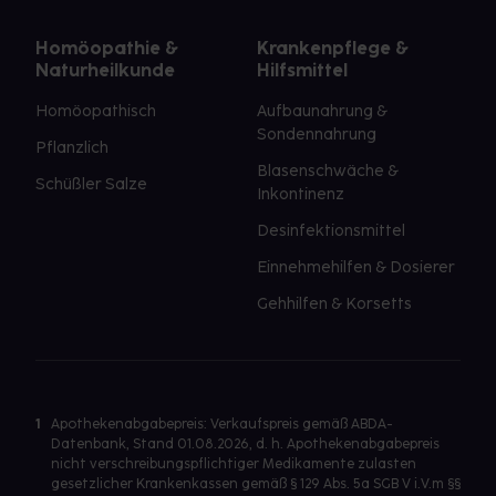
Homöopathie &
Krankenpflege &
Naturheilkunde
Hilfsmittel
Homöopathisch
Aufbaunahrung &
Sondennahrung
Pflanzlich
Blasenschwäche &
Schüßler Salze
Inkontinenz
Desinfektionsmittel
Einnehmehilfen & Dosierer
Gehhilfen & Korsetts
1
Apothekenabgabepreis: Verkaufspreis gemäß ABDA-
Datenbank, Stand 01.08.2026, d. h. Apothekenabgabepreis
nicht verschreibungspflichtiger Medikamente zulasten
gesetzlicher Krankenkassen gemäß § 129 Abs. 5a SGB V i.V.m §§