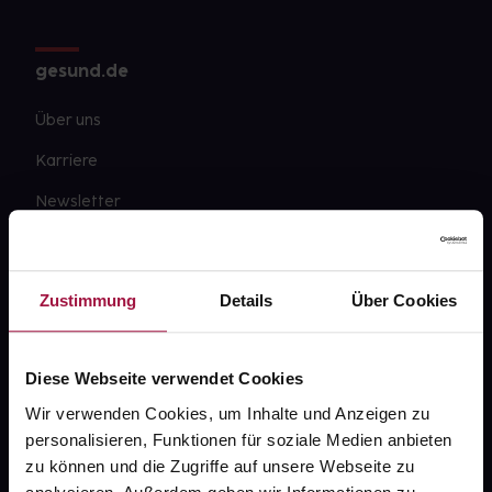
gesund.de
Über uns
Karriere
Newsletter
Barrierefreiheitserklärung
PAYBACK
Zustimmung
Details
Über Cookies
gesund-versorger.de
Sanitätshäuser
Diese Webseite verwendet Cookies
Datenschutz
Wir verwenden Cookies, um Inhalte und Anzeigen zu
personalisieren, Funktionen für soziale Medien anbieten
AGB
zu können und die Zugriffe auf unsere Webseite zu
Impressum