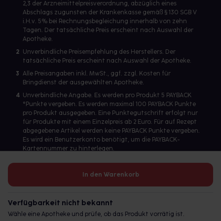
2,3 der Arzneimittelpreisverordnung, abzüglich eines
Abschlags zugunsten der Krankenkasse gemäß § 130 SGB V
i.H.v. 5% bei Rechnungsbegleichung innerhalb von zehn
Tagen. Der tatsächliche Preis erscheint nach Auswahl der
Apotheke.
2
Unverbindliche Preisempfehlung des Herstellers. Der
tatsächliche Preis erscheint nach Auswahl der Apotheke.
3
Alle Preisangaben inkl. MwSt., ggf. zzgl. Kosten für
Bringdienst der ausgewählten Apotheke.
4
Unverbindliche Angabe. Es werden pro Produkt 5 PAYBACK
°Punkte vergeben. Es werden maximal 100 PAYBACK Punkte
pro Produkt ausgegeben. Eine Punktegutschrift erfolgt nur
für Produkte mit einem Einzelpreis ab 2 Euro. Für auf Rezept
abgegebene Artikel werden keine PAYBACK Punkte vergeben.
Es wird ein Benutzerkonto benötigt, um die PAYBACK-
Kartennummer zu hinterlegen.
In den Warenkorb
Betreiber des Portals und verantwortlich: gesund.de GmbH &
Co. KG, HRA 113699, Amtsgericht München
Verfügbarkeit nicht bekannt
© 2026 gesund.de GmbH & Co. KG
Wähle eine Apotheke und prüfe, ob das Produkt vorrätig ist.