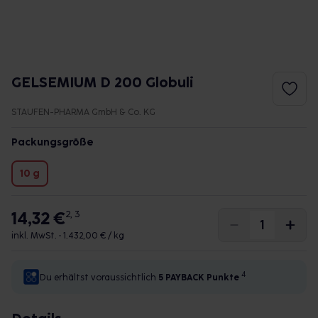
GELSEMIUM D 200 Globuli
STAUFEN-PHARMA GmbH & Co. KG
Packungsgröße
10 g
14,32 €
2, 3
inkl. MwSt. •
1.432,00 € / kg
4
Du erhältst voraussichtlich
5 PAYBACK
Punkte