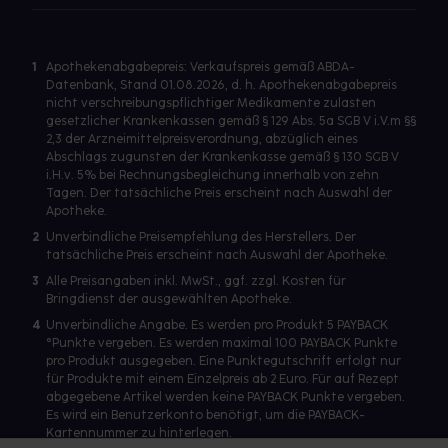
1
Apothekenabgabepreis: Verkaufspreis gemäß ABDA-
Datenbank, Stand 01.08.2026, d. h. Apothekenabgabepreis
nicht verschreibungspflichtiger Medikamente zulasten
gesetzlicher Krankenkassen gemäß § 129 Abs. 5a SGB V i.V.m §§
2,3 der Arzneimittelpreisverordnung, abzüglich eines
Abschlags zugunsten der Krankenkasse gemäß § 130 SGB V
i.H.v. 5% bei Rechnungsbegleichung innerhalb von zehn
Tagen. Der tatsächliche Preis erscheint nach Auswahl der
Apotheke.
2
Unverbindliche Preisempfehlung des Herstellers. Der
tatsächliche Preis erscheint nach Auswahl der Apotheke.
3
Alle Preisangaben inkl. MwSt., ggf. zzgl. Kosten für
Bringdienst der ausgewählten Apotheke.
4
Unverbindliche Angabe. Es werden pro Produkt 5 PAYBACK
°Punkte vergeben. Es werden maximal 100 PAYBACK Punkte
pro Produkt ausgegeben. Eine Punktegutschrift erfolgt nur
für Produkte mit einem Einzelpreis ab 2 Euro. Für auf Rezept
abgegebene Artikel werden keine PAYBACK Punkte vergeben.
Es wird ein Benutzerkonto benötigt, um die PAYBACK-
Kartennummer zu hinterlegen.