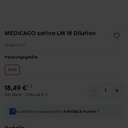
MEDICAGO sativa LM 18 Dilution
Spagyros AG
Packungsgröße
9 ml
18,49 €
1, 3
inkl. MwSt. •
2.054,44 € / l
4
Du erhältst voraussichtlich
5 PAYBACK
Punkte