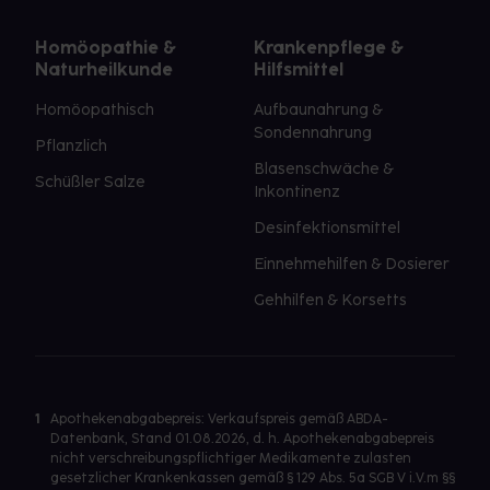
Homöopathie &
Krankenpflege &
Naturheilkunde
Hilfsmittel
Homöopathisch
Aufbaunahrung &
Sondennahrung
Pflanzlich
Blasenschwäche &
Schüßler Salze
Inkontinenz
Desinfektionsmittel
Einnehmehilfen & Dosierer
Gehhilfen & Korsetts
1
Apothekenabgabepreis: Verkaufspreis gemäß ABDA-
Datenbank, Stand 01.08.2026, d. h. Apothekenabgabepreis
nicht verschreibungspflichtiger Medikamente zulasten
gesetzlicher Krankenkassen gemäß § 129 Abs. 5a SGB V i.V.m §§