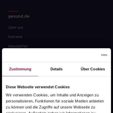
gesund.de
Über uns
Karriere
Newsletter
Barrierefreiheitserklärung
PAYBACK
Zustimmung
Details
Über Cookies
gesund-versorger.de
Sanitätshäuser
Diese Webseite verwendet Cookies
Datenschutz
Wir verwenden Cookies, um Inhalte und Anzeigen zu
personalisieren, Funktionen für soziale Medien anbieten
AGB
zu können und die Zugriffe auf unsere Webseite zu
Impressum