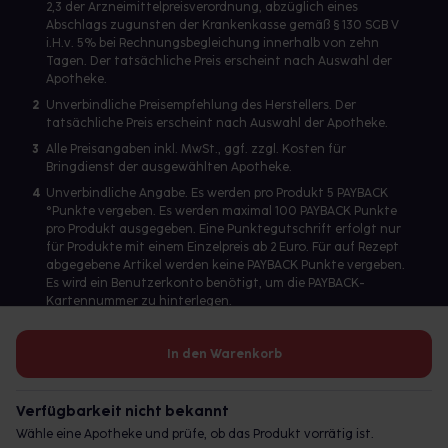
2,3 der Arzneimittelpreisverordnung, abzüglich eines
Abschlags zugunsten der Krankenkasse gemäß § 130 SGB V
i.H.v. 5% bei Rechnungsbegleichung innerhalb von zehn
Tagen. Der tatsächliche Preis erscheint nach Auswahl der
Apotheke.
2
Unverbindliche Preisempfehlung des Herstellers. Der
tatsächliche Preis erscheint nach Auswahl der Apotheke.
3
Alle Preisangaben inkl. MwSt., ggf. zzgl. Kosten für
Bringdienst der ausgewählten Apotheke.
4
Unverbindliche Angabe. Es werden pro Produkt 5 PAYBACK
°Punkte vergeben. Es werden maximal 100 PAYBACK Punkte
pro Produkt ausgegeben. Eine Punktegutschrift erfolgt nur
für Produkte mit einem Einzelpreis ab 2 Euro. Für auf Rezept
abgegebene Artikel werden keine PAYBACK Punkte vergeben.
Es wird ein Benutzerkonto benötigt, um die PAYBACK-
Kartennummer zu hinterlegen.
In den Warenkorb
Betreiber des Portals und verantwortlich: gesund.de GmbH &
Co. KG, HRA 113699, Amtsgericht München
Verfügbarkeit nicht bekannt
© 2026 gesund.de GmbH & Co. KG
Wähle eine Apotheke und prüfe, ob das Produkt vorrätig ist.