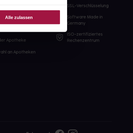
te Wunschprodukte
SSL-Verschlüsselung
lbereit
Software Made in
Alle zulassen
ür sofort verfügbare
Germany
st am selben Tag möglich
ISO-zertifiziertes
 der Apotheke
Rechenzentrum
ahl an Apotheken