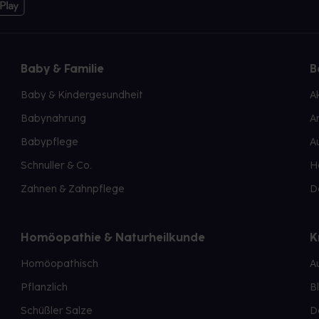
Baby & Familie
B
Baby & Kindergesundheit
A
Babynahrung
A
Babypflege
A
Schnuller & Co.
H
Zahnen & Zahnpflege
D
Homöopathie & Naturheilkunde
K
Homöopathisch
A
Pflanzlich
B
Schüßler Salze
D