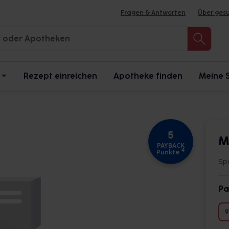
Fragen & Antworten
Über ges
Rezept einreichen
Apotheke finden
Meine 
5
M
PAYBACK
4
Punkte
Sp
Pa
9