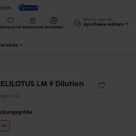
und.de
BESTELLUNG BEI
Apotheke wählen
Merkzettel
Warenkorb
Anmelden
Services
ELILOTUS LM 9 Dilution
agyros AG
ckungsgröße
 ml