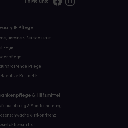
Folge uns!
eauty & Pflege
kne, unreine & fettige Haut
nti-Age
ugenpflege
autstraffende Pflege
ekorative Kosmetik
rankenpflege & Hilfsmittel
ufbaunahrung & Sondennahrung
lasenschwäche & Inkontinenz
esinfektionsmittel