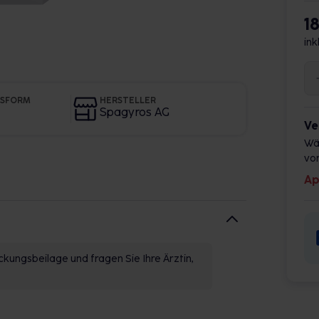
1
ink
GSFORM
HERSTELLER
Spagyros AG
Ve
Wä
vor
Ap
kungsbeilage und fragen Sie Ihre Ärztin,