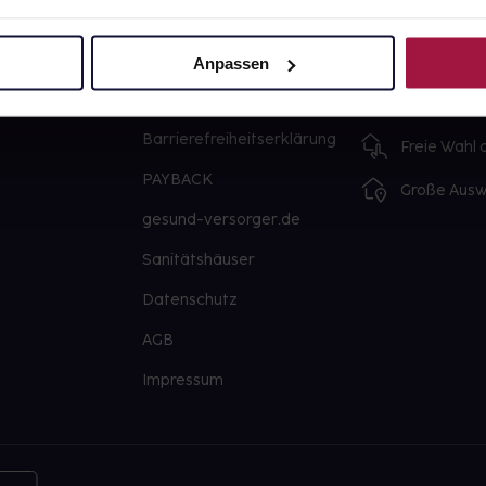
Über uns
Ausgewähl
sofort abho
Karriere
Anpassen
Lieferung f
Newsletter
Artikel mei
Barrierefreiheitserklärung
Freie Wahl
PAYBACK
Große Ausw
gesund-versorger.de
Sanitätshäuser
Datenschutz
AGB
Impressum