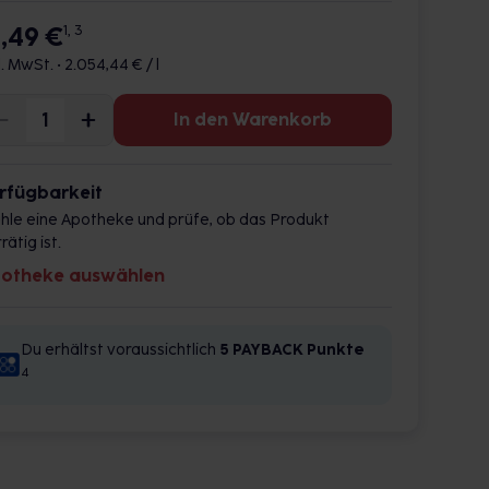
8,49 €
1, 3
l. MwSt. •
2.054,44 € / l
In den Warenkorb
rfügbarkeit
hle eine Apotheke und prüfe, ob das Produkt
rätig ist.
otheke auswählen
Du erhältst voraussichtlich
5 PAYBACK
Punkte
4