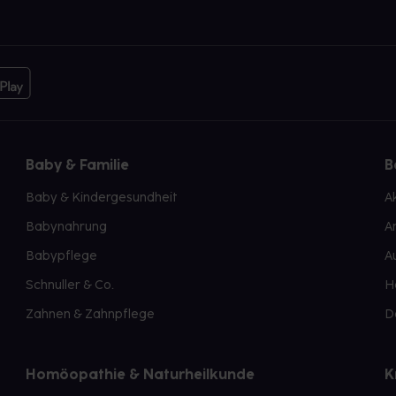
Baby & Familie
B
Baby & Kindergesundheit
A
Babynahrung
A
Babypflege
A
Schnuller & Co.
H
Zahnen & Zahnpflege
D
Homöopathie & Naturheilkunde
K