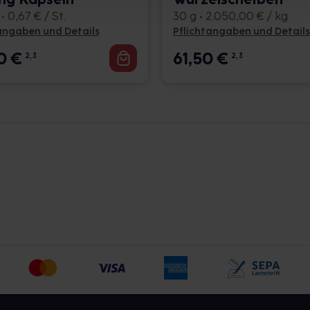
• 0,67 € / St.
30 g • 2.050,00 € / kg
angaben und Details
Pflichtangaben und Details
 von den Angaben der Packungsbeilage
mmt, sollten Sie das Arzneimittel daher
00
€
61,50
€
2, 3
2, 3