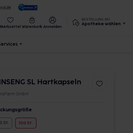
und.de
BESTELLUNG BEI
Apotheke wählen
Merkzettel
Warenkorb
Anmelden
Services
INSENG SL Hartkapseln
oraFarm GmbH
ckungsgröße
0 St.
100 St.