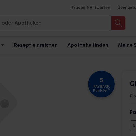
Fragen & Antworten
Über ges
Rezept einreichen
Apotheke finden
Meine 
5
G
PAYBACK
4
Punkte
Fl
Pa
5