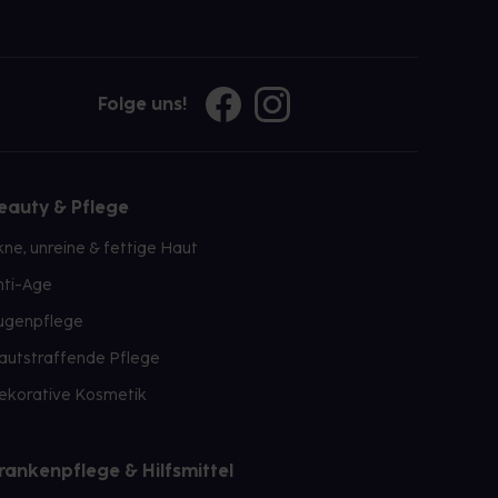
Folge uns!
eauty & Pflege
kne, unreine & fettige Haut
nti-Age
ugenpflege
autstraffende Pflege
ekorative Kosmetik
rankenpflege & Hilfsmittel