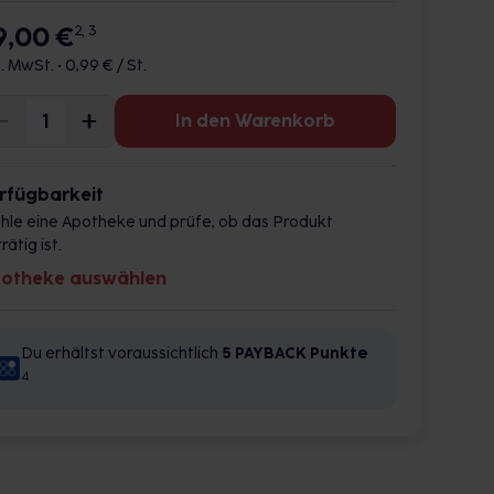
9,00 €
2, 3
l. MwSt. •
0,99 € / St.
In den Warenkorb
rfügbarkeit
hle eine Apotheke und prüfe, ob das Produkt
rätig ist.
otheke auswählen
Du erhältst voraussichtlich
5 PAYBACK
Punkte
4