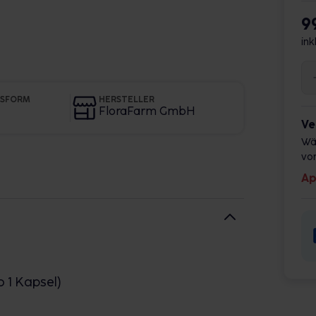
9
ink
GSFORM
HERSTELLER
FloraFarm GmbH
Ve
Wä
vor
Ap
 1 Kapsel)