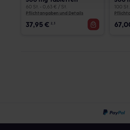
60 St. • 0,63 € / St.
100 St. 
Pflichtangaben und Details
Pflicht
Eine vom Arzt verordnete Dosierung kann
abweichen. Da der Arzt sie individuell absti
37,95
€
67,
2, 3
nach seinen Anweisungen anwenden.