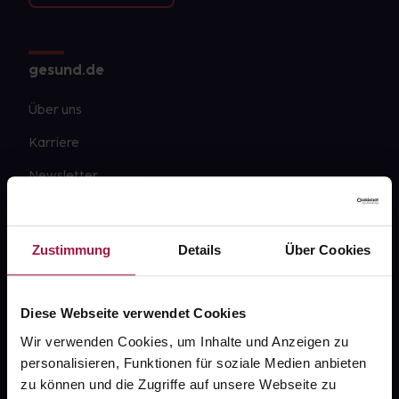
gesund.de
Über uns
Karriere
Newsletter
Barrierefreiheitserklärung
PAYBACK
Zustimmung
Details
Über Cookies
gesund-versorger.de
Sanitätshäuser
Diese Webseite verwendet Cookies
Datenschutz
Wir verwenden Cookies, um Inhalte und Anzeigen zu
personalisieren, Funktionen für soziale Medien anbieten
AGB
zu können und die Zugriffe auf unsere Webseite zu