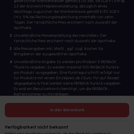
gesetzlicher Krankenkassen gemäß § 129 Abs. 5a SGB V i.V.m §§
2,3 der Arzneimittelpreisverordnung, abzüglich eines
Abschlags zugunsten der Krankenkasse gemäß § 130 SGB V
i.H.v. 5% bei Rechnungsbegleichung innerhalb von zehn
Tagen. Der tatsächliche Preis erscheint nach Auswahl der
Apotheke.
2
Unverbindliche Preisempfehlung des Herstellers. Der
tatsächliche Preis erscheint nach Auswahl der Apotheke.
3
Alle Preisangaben inkl. MwSt., ggf. zzgl. Kosten für
Bringdienst der ausgewählten Apotheke.
4
Unverbindliche Angabe. Es werden pro Produkt 5 PAYBACK
°Punkte vergeben. Es werden maximal 100 PAYBACK Punkte
pro Produkt ausgegeben. Eine Punktegutschrift erfolgt nur
für Produkte mit einem Einzelpreis ab 2 Euro. Für auf Rezept
abgegebene Artikel werden keine PAYBACK Punkte vergeben.
Es wird ein Benutzerkonto benötigt, um die PAYBACK-
Kartennummer zu hinterlegen.
In den Warenkorb
Betreiber des Portals und verantwortlich: gesund.de GmbH &
Co. KG, HRA 113699, Amtsgericht München
Verfügbarkeit nicht bekannt
© 2026 gesund.de GmbH & Co. KG