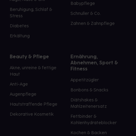
Babypflege
Beruhigung, Schlaf &
Schnuller & Co.
Stress
Zahnen & Zahnpflege
Diabetes
Erkältung
Beauty & Pflege
Ernährung,
Abnehmen, Sport &
Akne, unreine & fettige
Fitness
Haut
Appetitzügler
Anti-Age
Bonbons & Snacks
Augenpflege
Diätshakes &
Hautstraffende Pflege
Mahlzeitenersatz
Dekorative Kosmetik
Fettbinder &
Kohlenhydrateblocker
Kochen & Backen