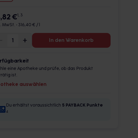
5,82 €
1, 3
l. MwSt. •
316,40 € / l
In den Warenkorb
rfügbarkeit
hle eine Apotheke und prüfe, ob das Produkt
rätig ist.
otheke auswählen
Du erhältst voraussichtlich
5 PAYBACK
Punkte
4