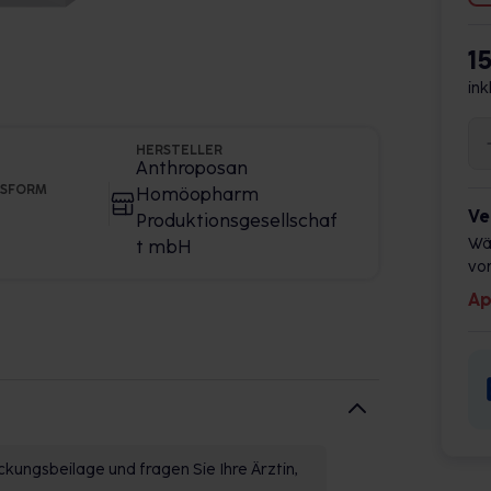
1
ink
HERSTELLER
Anthroposan
GSFORM
Homöopharm
Ve
Produktionsgesellschaf
Wä
t mbH
vor
Ap
kungsbeilage und fragen Sie Ihre Ärztin,