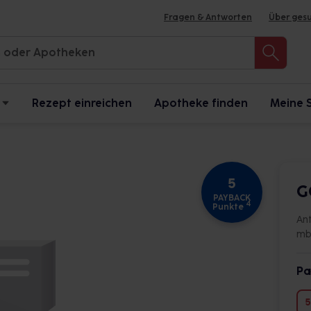
Fragen & Antworten
Über ges
Rezept einreichen
Apotheke finden
Meine 
5
G
PAYBACK
4
Punkte
An
m
Pa
5