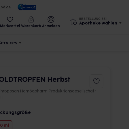
und.de
BESTELLUNG BEI
Apotheke wählen
Merkzettel
Warenkorb
Anmelden
Services
OLDTROPFEN Herbst
throposan Homöopharm Produktionsgesellschaft
bH
ckungsgröße
0 ml