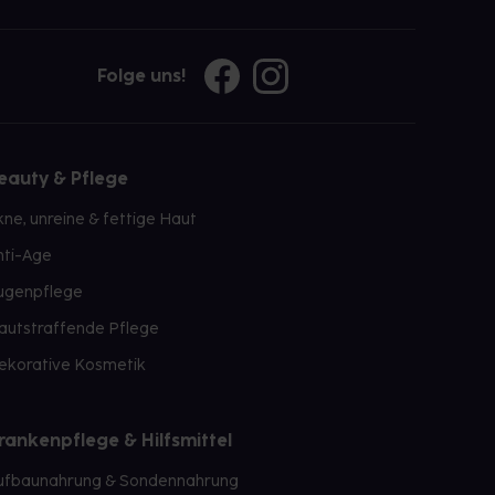
Folge uns!
eauty & Pflege
kne, unreine & fettige Haut
nti-Age
ugenpflege
autstraffende Pflege
ekorative Kosmetik
rankenpflege & Hilfsmittel
ufbaunahrung & Sondennahrung