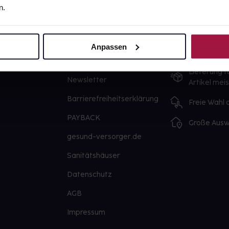
n.
gesund.de
Unsere Vorteil
Über uns
Ausgewähl
Anpassen
sofort abho
Karriere
Lieferung f
Newsletter
Artikel mei
Barrierefreiheitserklärung
Freie Wahl
PAYBACK
Große Ausw
gesund-versorger.de
Sanitätshäuser
Datenschutz
AGB
Impressum