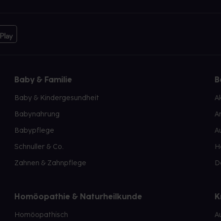
Baby & Familie
B
Baby & Kindergesundheit
A
Babynahrung
A
Babypflege
A
Schnuller & Co.
H
Zahnen & Zahnpflege
D
Homöopathie & Naturheilkunde
K
Homöopathisch
A