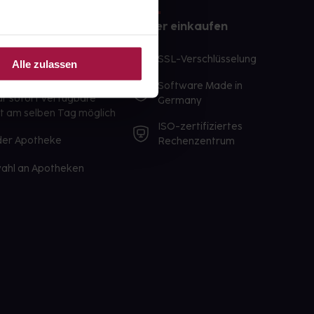
e
Sicher einkaufen
te Wunschprodukte
SSL-Verschlüsselung
Alle zulassen
lbereit
Software Made in
ür sofort verfügbare
Germany
st am selben Tag möglich
ISO-zertifiziertes
 der Apotheke
Rechenzentrum
ahl an Apotheken