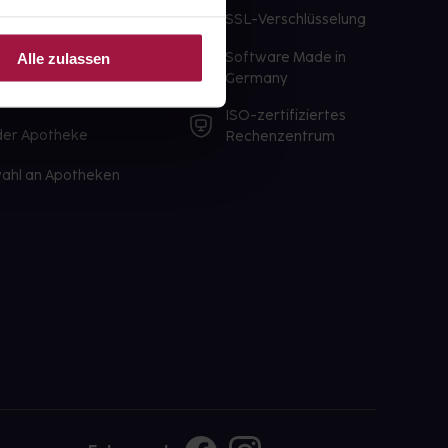
te Wunschprodukte
SSL-Verschlüsselung
lbereit
Software Made in
Alle zulassen
ür sofort verfügbare
Germany
st am selben Tag möglich
ISO-zertifiziertes
 der Apotheke
Rechenzentrum
ahl an Apotheken