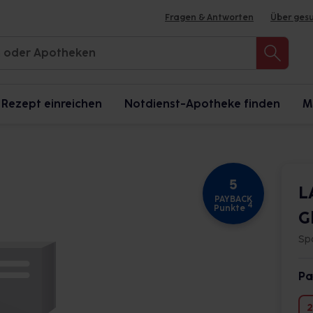
Fragen & Antworten
Über ges
Rezept einreichen
Notdienst-Apotheke finden
M
5
L
PAYBACK
4
Punkte
G
Sp
Pa
2