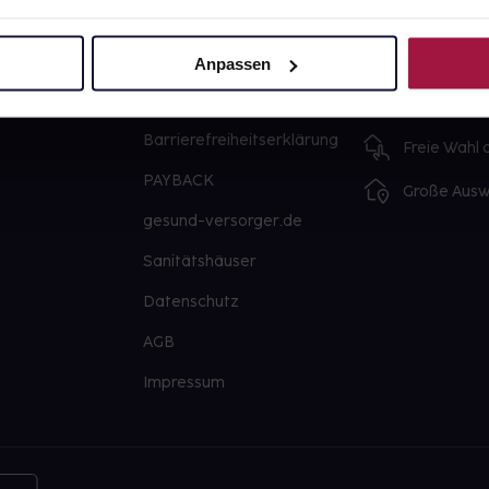
Über uns
Ausgewähl
sofort abho
Karriere
Anpassen
Lieferung f
Newsletter
Artikel mei
Barrierefreiheitserklärung
Freie Wahl
PAYBACK
Große Ausw
gesund-versorger.de
Sanitätshäuser
Datenschutz
AGB
Impressum