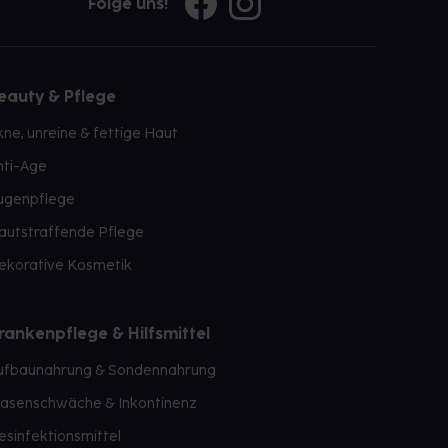
Folge uns!
eauty & Pflege
kne, unreine & fettige Haut
nti-Age
ugenpflege
autstraffende Pflege
ekorative Kosmetik
rankenpflege & Hilfsmittel
ufbaunahrung & Sondennahrung
lasenschwäche & Inkontinenz
esinfektionsmittel