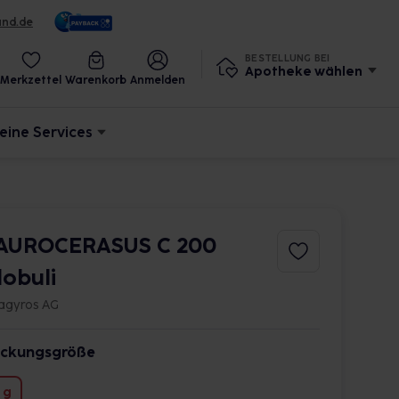
und.de
BESTELLUNG BEI
Apotheke wählen
Merkzettel
Warenkorb
Anmelden
eine Services
AUROCERASUS C 200
lobuli
agyros AG
ckungsgröße
 g