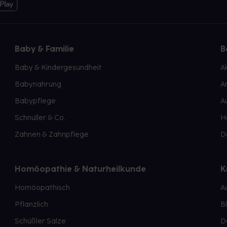
Baby & Familie
B
Baby & Kindergesundheit
A
Babynahrung
A
Babypflege
A
Schnuller & Co.
H
Zahnen & Zahnpflege
D
Homöopathie & Naturheilkunde
K
Homöopathisch
A
Pflanzlich
B
Schüßler Salze
D