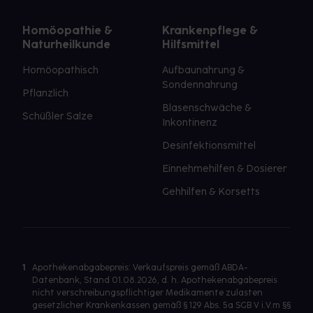
Homöopathie &
Krankenpflege &
Naturheilkunde
Hilfsmittel
Homöopathisch
Aufbaunahrung &
Sondennahrung
Pflanzlich
Blasenschwäche &
Schüßler Salze
Inkontinenz
Desinfektionsmittel
Einnehmehilfen & Dosierer
Gehhilfen & Korsetts
1
Apothekenabgabepreis: Verkaufspreis gemäß ABDA-
Datenbank, Stand 01.08.2026, d. h. Apothekenabgabepreis
nicht verschreibungspflichtiger Medikamente zulasten
gesetzlicher Krankenkassen gemäß § 129 Abs. 5a SGB V i.V.m §§