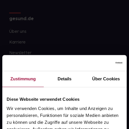
gesund.de
Über uns
Karriere
Newsletter
Barrierefreiheitserklärung
PAYBACK
Zustimmung
Details
Über Cookies
gesund-versorger.de
Sanitätshäuser
Diese Webseite verwendet Cookies
Datenschutz
Wir verwenden Cookies, um Inhalte und Anzeigen zu
personalisieren, Funktionen für soziale Medien anbieten
AGB
zu können und die Zugriffe auf unsere Webseite zu
Impressum