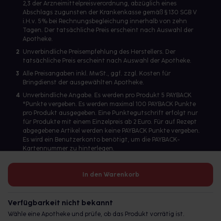
2,3 der Arzneimittelpreisverordnung, abzüglich eines
Abschlags zugunsten der Krankenkasse gemäß § 130 SGB V
i.H.v. 5% bei Rechnungsbegleichung innerhalb von zehn
Tagen. Der tatsächliche Preis erscheint nach Auswahl der
Apotheke.
2
Unverbindliche Preisempfehlung des Herstellers. Der
tatsächliche Preis erscheint nach Auswahl der Apotheke.
3
Alle Preisangaben inkl. MwSt., ggf. zzgl. Kosten für
Bringdienst der ausgewählten Apotheke.
4
Unverbindliche Angabe. Es werden pro Produkt 5 PAYBACK
°Punkte vergeben. Es werden maximal 100 PAYBACK Punkte
pro Produkt ausgegeben. Eine Punktegutschrift erfolgt nur
für Produkte mit einem Einzelpreis ab 2 Euro. Für auf Rezept
abgegebene Artikel werden keine PAYBACK Punkte vergeben.
Es wird ein Benutzerkonto benötigt, um die PAYBACK-
Kartennummer zu hinterlegen.
In den Warenkorb
Betreiber des Portals und verantwortlich: gesund.de GmbH &
Co. KG, HRA 113699, Amtsgericht München
Verfügbarkeit nicht bekannt
© 2026 gesund.de GmbH & Co. KG
Wähle eine Apotheke und prüfe, ob das Produkt vorrätig ist.