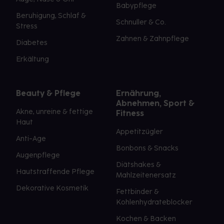
Babypflege
Beruhigung, Schlaf &
Schnuller & Co.
Stress
Zahnen & Zahnpflege
Diabetes
Erkältung
Beauty & Pflege
Ernährung,
Abnehmen, Sport &
Akne, unreine & fettige
Fitness
Haut
Appetitzügler
Anti-Age
Bonbons & Snacks
Augenpflege
Diätshakes &
Hautstraffende Pflege
Mahlzeitenersatz
Dekorative Kosmetik
Fettbinder &
Kohlenhydrateblocker
Kochen & Backen