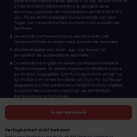
gesetzlicher Krankenkassen gemäß § 129 Abs. 5a SGB V i.V.m §§
2,3 der Arzneimittelpreisverordnung, abzüglich eines
Abschlags zugunsten der Krankenkasse gemäß § 130 SGB V
i.H.v. 5% bei Rechnungsbegleichung innerhalb von zehn
Tagen. Der tatsächliche Preis erscheint nach Auswahl der
Apotheke.
2
Unverbindliche Preisempfehlung des Herstellers. Der
tatsächliche Preis erscheint nach Auswahl der Apotheke.
3
Alle Preisangaben inkl. MwSt., ggf. zzgl. Kosten für
Bringdienst der ausgewählten Apotheke.
4
Unverbindliche Angabe. Es werden pro Produkt 5 PAYBACK
°Punkte vergeben. Es werden maximal 100 PAYBACK Punkte
pro Produkt ausgegeben. Eine Punktegutschrift erfolgt nur
für Produkte mit einem Einzelpreis ab 2 Euro. Für auf Rezept
abgegebene Artikel werden keine PAYBACK Punkte vergeben.
Es wird ein Benutzerkonto benötigt, um die PAYBACK-
Kartennummer zu hinterlegen.
In den Warenkorb
Betreiber des Portals und verantwortlich: gesund.de GmbH &
Co. KG, HRA 113699, Amtsgericht München
Verfügbarkeit nicht bekannt
© 2026 gesund.de GmbH & Co. KG