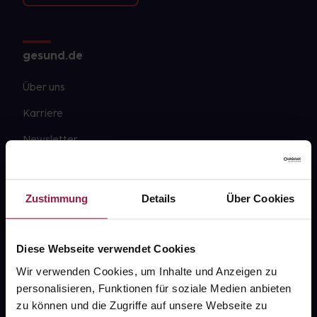
gesund.de
Über uns
Karriere
Newsletter
Barrierefreiheitserklärung
PAYBACK
Zustimmung
Details
Über Cookies
gesund-versorger.de
Sanitätshäuser
Diese Webseite verwendet Cookies
Datenschutz
Wir verwenden Cookies, um Inhalte und Anzeigen zu
personalisieren, Funktionen für soziale Medien anbieten
AGB
zu können und die Zugriffe auf unsere Webseite zu