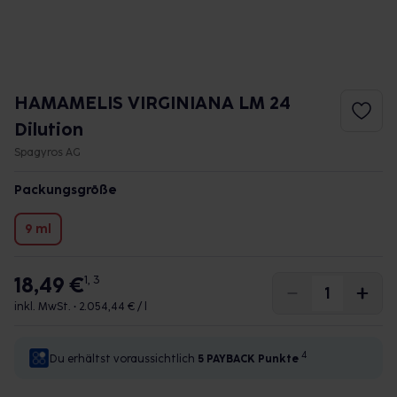
HAMAMELIS VIRGINIANA LM 24
Dilution
Spagyros AG
Packungsgröße
9 ml
18,49 €
1, 3
inkl. MwSt. •
2.054,44 € / l
4
Du erhältst voraussichtlich
5 PAYBACK
Punkte