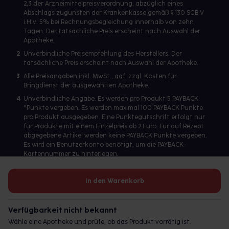
2,3 der Arzneimittelpreisverordnung, abzüglich eines
Abschlags zugunsten der Krankenkasse gemäß § 130 SGB V
i.H.v. 5% bei Rechnungsbegleichung innerhalb von zehn
Tagen. Der tatsächliche Preis erscheint nach Auswahl der
Apotheke.
2
Unverbindliche Preisempfehlung des Herstellers. Der
tatsächliche Preis erscheint nach Auswahl der Apotheke.
3
Alle Preisangaben inkl. MwSt., ggf. zzgl. Kosten für
Bringdienst der ausgewählten Apotheke.
4
Unverbindliche Angabe. Es werden pro Produkt 5 PAYBACK
°Punkte vergeben. Es werden maximal 100 PAYBACK Punkte
pro Produkt ausgegeben. Eine Punktegutschrift erfolgt nur
für Produkte mit einem Einzelpreis ab 2 Euro. Für auf Rezept
abgegebene Artikel werden keine PAYBACK Punkte vergeben.
Es wird ein Benutzerkonto benötigt, um die PAYBACK-
Kartennummer zu hinterlegen.
In den Warenkorb
Betreiber des Portals und verantwortlich: gesund.de GmbH &
Co. KG, HRA 113699, Amtsgericht München
Verfügbarkeit nicht bekannt
© 2026 gesund.de GmbH & Co. KG
Wähle eine Apotheke und prüfe, ob das Produkt vorrätig ist.