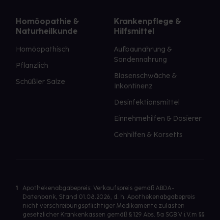
Homöopathie &
Krankenpflege &
Naturheilkunde
Hilfsmittel
Homöopathisch
Aufbaunahrung &
Sondennahrung
Pflanzlich
Blasenschwäche &
Schüßler Salze
Inkontinenz
Desinfektionsmittel
Einnehmehilfen & Dosierer
Gehhilfen & Korsetts
1
Apothekenabgabepreis: Verkaufspreis gemäß ABDA-
Datenbank, Stand 01.08.2026, d. h. Apothekenabgabepreis
nicht verschreibungspflichtiger Medikamente zulasten
gesetzlicher Krankenkassen gemäß § 129 Abs. 5a SGB V i.V.m §§