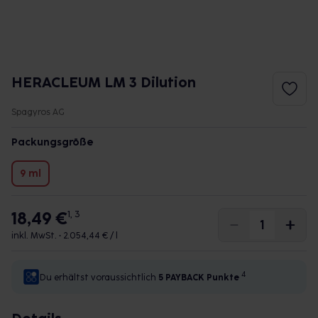
HERACLEUM LM 3 Dilution
Spagyros AG
Packungsgröße
9 ml
18,49 €
1, 3
inkl. MwSt. •
2.054,44 € / l
4
Du erhältst voraussichtlich
5 PAYBACK
Punkte