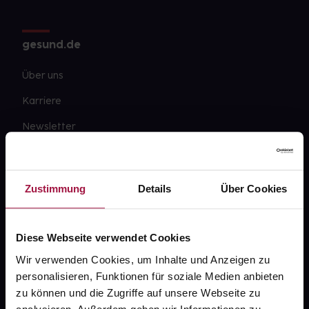
gesund.de
Über uns
Karriere
Newsletter
Barrierefreiheitserklärung
PAYBACK
Zustimmung
Details
Über Cookies
gesund-versorger.de
Sanitätshäuser
Diese Webseite verwendet Cookies
Datenschutz
Wir verwenden Cookies, um Inhalte und Anzeigen zu
personalisieren, Funktionen für soziale Medien anbieten
AGB
zu können und die Zugriffe auf unsere Webseite zu
Impressum