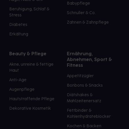
Babypflege
Beruhigung, Schlaf &
Schnuller & Co.
Stress
Zahnen & Zahnpflege
Diabetes
Erkältung
Beauty & Pflege
Ernährung,
Abnehmen, Sport &
Akne, unreine & fettige
Fitness
Haut
Appetitzügler
Anti-Age
Bonbons & Snacks
Augenpflege
Diätshakes &
Hautstraffende Pflege
Mahlzeitenersatz
Dekorative Kosmetik
Fettbinder &
Kohlenhydrateblocker
Kochen & Backen