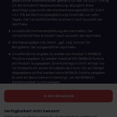
gesetzlicher Krankenkassen gemäß § 129 Abs. 5a SGB V i.V.m §§
2,3 der Arzneimittelpreisverordnung, abzüglich eines
Abschlags zugunsten der Krankenkasse gemäß § 130 SGB V
i.H.v. 5% bei Rechnungsbegleichung innerhalb von zehn
Tagen. Der tatsächliche Preis erscheint nach Auswahl der
Apotheke.
2
Unverbindliche Preisempfehlung des Herstellers. Der
tatsächliche Preis erscheint nach Auswahl der Apotheke.
3
Alle Preisangaben inkl. MwSt., ggf. zzgl. Kosten für
Bringdienst der ausgewählten Apotheke.
4
Unverbindliche Angabe. Es werden pro Produkt 5 PAYBACK
°Punkte vergeben. Es werden maximal 100 PAYBACK Punkte
pro Produkt ausgegeben. Eine Punktegutschrift erfolgt nur
für Produkte mit einem Einzelpreis ab 2 Euro. Für auf Rezept
abgegebene Artikel werden keine PAYBACK Punkte vergeben.
Es wird ein Benutzerkonto benötigt, um die PAYBACK-
Kartennummer zu hinterlegen.
In den Warenkorb
Betreiber des Portals und verantwortlich: gesund.de GmbH &
Co. KG, HRA 113699, Amtsgericht München
Verfügbarkeit nicht bekannt
© 2026 gesund.de GmbH & Co. KG