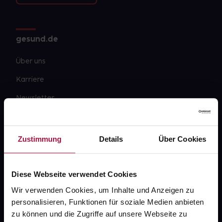
gesund.de
Über uns
Karriere
Newsletter
Barrierefreiheitserklärung
PAYBACK
Zustimmung
Details
Über Cookies
gesund-versorger.de
Sanitätshäuser
Diese Webseite verwendet Cookies
Datenschutz
Wir verwenden Cookies, um Inhalte und Anzeigen zu
personalisieren, Funktionen für soziale Medien anbieten
AGB
zu können und die Zugriffe auf unsere Webseite zu