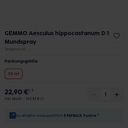
GEMMO Aesculus hippocastanum D 1
Mundspray
Spagyros AG
Packungsgröße
30 ml
22,90 €
1, 3
inkl. MwSt. •
763,33 € / l
4
Du erhältst voraussichtlich
5 PAYBACK
Punkte