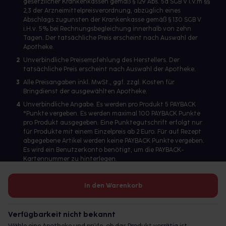
gesetzlicher Krankenkassen gemäß § 129 Abs. 5a SGB V i.V.m §§
2,3 der Arzneimittelpreisverordnung, abzüglich eines
Abschlags zugunsten der Krankenkasse gemäß § 130 SGB V
i.H.v. 5% bei Rechnungsbegleichung innerhalb von zehn
Tagen. Der tatsächliche Preis erscheint nach Auswahl der
Apotheke.
2
Unverbindliche Preisempfehlung des Herstellers. Der
tatsächliche Preis erscheint nach Auswahl der Apotheke.
3
Alle Preisangaben inkl. MwSt., ggf. zzgl. Kosten für
Bringdienst der ausgewählten Apotheke.
4
Unverbindliche Angabe. Es werden pro Produkt 5 PAYBACK
°Punkte vergeben. Es werden maximal 100 PAYBACK Punkte
pro Produkt ausgegeben. Eine Punktegutschrift erfolgt nur
für Produkte mit einem Einzelpreis ab 2 Euro. Für auf Rezept
abgegebene Artikel werden keine PAYBACK Punkte vergeben.
Es wird ein Benutzerkonto benötigt, um die PAYBACK-
Kartennummer zu hinterlegen.
In den Warenkorb
Betreiber des Portals und verantwortlich: gesund.de GmbH &
Co. KG, HRA 113699, Amtsgericht München
Verfügbarkeit nicht bekannt
© 2026 gesund.de GmbH & Co. KG