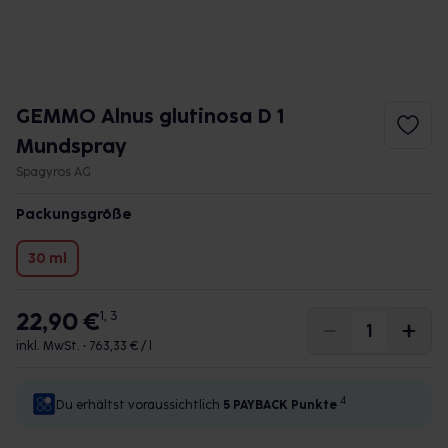
GEMMO Alnus glutinosa D 1
Mundspray
Spagyros AG
Packungsgröße
30 ml
22,90 €
1, 3
inkl. MwSt. •
763,33 € / l
4
Du erhältst voraussichtlich
5 PAYBACK
Punkte