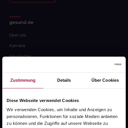
gesund.de
Über uns
Karriere
Newsletter
Barrierefreiheitserklärung
PAYBACK
Zustimmung
Details
Über Cookies
gesund-versorger.de
Sanitätshäuser
Diese Webseite verwendet Cookies
Datenschutz
Wir verwenden Cookies, um Inhalte und Anzeigen zu
personalisieren, Funktionen für soziale Medien anbieten
AGB
zu können und die Zugriffe auf unsere Webseite zu