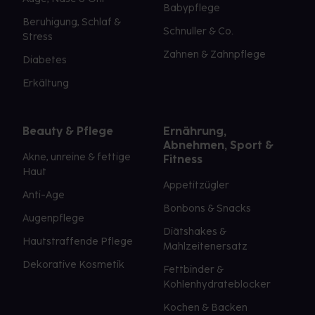
Babypflege
Beruhigung, Schlaf &
Schnuller & Co.
Stress
Zahnen & Zahnpflege
Diabetes
Erkältung
Beauty & Pflege
Ernährung,
Abnehmen, Sport &
Akne, unreine & fettige
Fitness
Haut
Appetitzügler
Anti-Age
Bonbons & Snacks
Augenpflege
Diätshakes &
Hautstraffende Pflege
Mahlzeitenersatz
Dekorative Kosmetik
Fettbinder &
Kohlenhydrateblocker
Kochen & Backen