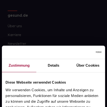
gesund.de
Über uns
Karriere
Newsletter
Barrierefreiheitserklärung
PAYBACK
Zustimmung
Details
Über Cookies
gesund-versorger.de
Sanitätshäuser
Diese Webseite verwendet Cookies
Datenschutz
Wir verwenden Cookies, um Inhalte und Anzeigen zu
personalisieren, Funktionen für soziale Medien anbieten
AGB
zu können und die Zugriffe auf unsere Webseite zu
Impressum