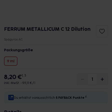
FERRUM METALLICUM C 12 Dilution
Spagyros AG
Packungsgröße
9 ml
8,20 €
1, 3
inkl. MwSt. •
911,11 € / l
4
Du erhältst voraussichtlich
5 PAYBACK
Punkte