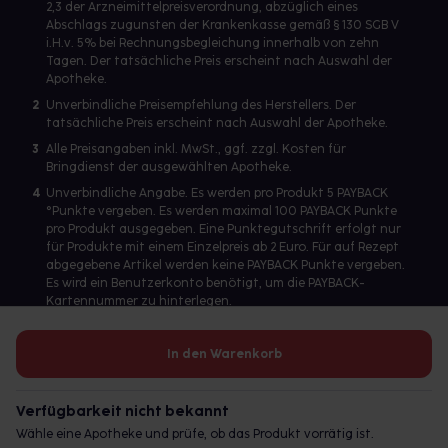
2,3 der Arzneimittelpreisverordnung, abzüglich eines
Abschlags zugunsten der Krankenkasse gemäß § 130 SGB V
i.H.v. 5% bei Rechnungsbegleichung innerhalb von zehn
Tagen. Der tatsächliche Preis erscheint nach Auswahl der
Apotheke.
2
Unverbindliche Preisempfehlung des Herstellers. Der
tatsächliche Preis erscheint nach Auswahl der Apotheke.
3
Alle Preisangaben inkl. MwSt., ggf. zzgl. Kosten für
Bringdienst der ausgewählten Apotheke.
4
Unverbindliche Angabe. Es werden pro Produkt 5 PAYBACK
°Punkte vergeben. Es werden maximal 100 PAYBACK Punkte
pro Produkt ausgegeben. Eine Punktegutschrift erfolgt nur
für Produkte mit einem Einzelpreis ab 2 Euro. Für auf Rezept
abgegebene Artikel werden keine PAYBACK Punkte vergeben.
Es wird ein Benutzerkonto benötigt, um die PAYBACK-
Kartennummer zu hinterlegen.
In den Warenkorb
Betreiber des Portals und verantwortlich: gesund.de GmbH &
Co. KG, HRA 113699, Amtsgericht München
Verfügbarkeit nicht bekannt
© 2026 gesund.de GmbH & Co. KG
Wähle eine Apotheke und prüfe, ob das Produkt vorrätig ist.