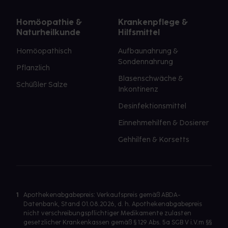
Homöopathie &
Krankenpflege &
Naturheilkunde
Hilfsmittel
Homöopathisch
Aufbaunahrung &
Sondennahrung
Pflanzlich
Blasenschwäche &
Schüßler Salze
Inkontinenz
Desinfektionsmittel
Einnehmehilfen & Dosierer
Gehhilfen & Korsetts
1
Apothekenabgabepreis: Verkaufspreis gemäß ABDA-
Datenbank, Stand 01.08.2026, d. h. Apothekenabgabepreis
nicht verschreibungspflichtiger Medikamente zulasten
gesetzlicher Krankenkassen gemäß § 129 Abs. 5a SGB V i.V.m §§