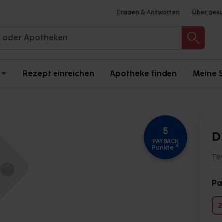
Fragen & Antworten
Über ges
Rezept einreichen
Apotheke finden
Meine 
5
D
PAYBACK
4
Punkte
Te
Pa
2