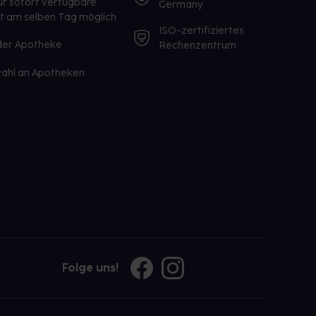
ür sofort verfügbare
Germany
st am selben Tag möglich
ISO-zertifiziertes
 der Apotheke
Rechenzentrum
ahl an Apotheken
Folge uns!