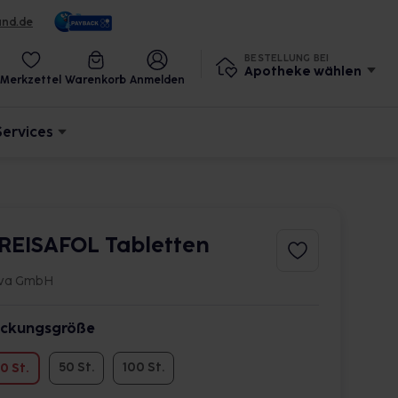
und.de
BESTELLUNG BEI
Apotheke wählen
Merkzettel
Warenkorb
Anmelden
Services
REISAFOL Tabletten
va GmbH
ckungsgröße
50 St.
100 St.
0 St.