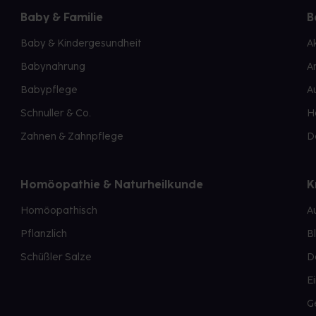
Baby & Familie
B
Baby & Kindergesundheit
A
Babynahrung
A
Babypflege
A
Schnuller & Co.
H
Zahnen & Zahnpflege
D
Homöopathie & Naturheilkunde
K
Homöopathisch
A
Pflanzlich
B
Schüßler Salze
D
E
G