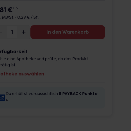
,81 €
1, 3
l. MwSt. •
0,29 € / St.
In den Warenkorb
rfügbarkeit
hle eine Apotheke und prüfe, ob das Produkt
rätig ist.
otheke auswählen
Du erhältst voraussichtlich
5 PAYBACK
Punkte
4