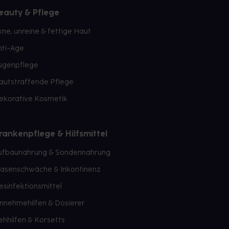
eauty & Pflege
kne, unreine & fettige Haut
nti-Age
ugenpflege
autstraffende Pflege
ekorative Kosmetik
rankenpflege & Hilfsmittel
ufbaunahrung & Sondennahrung
lasenschwäche & Inkontinenz
esinfektionsmittel
innehmehilfen & Dosierer
ehhilfen & Korsetts