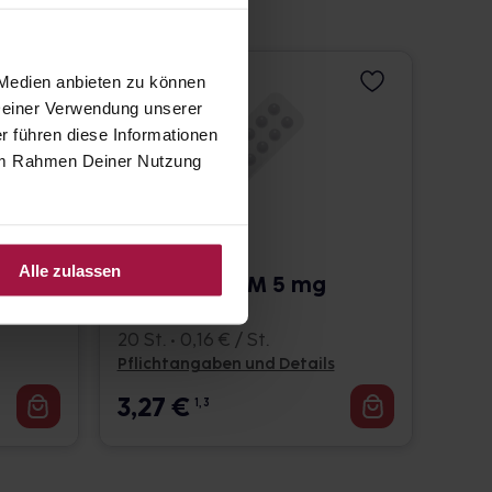
 Medien anbieten zu können
 Deiner Verwendung unserer
r führen diese Informationen
e im Rahmen Deiner Nutzung
FOLSÄURE
Alle zulassen
LOMAPHARM 5 mg
Tabletten
20 St. • 0,16 € / St.
Pflichtangaben und Details
3,27
€
1, 3