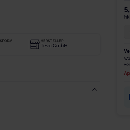
5
ink
GSFORM
HERSTELLER
Teva GmbH
Ve
Wä
vor
Ap