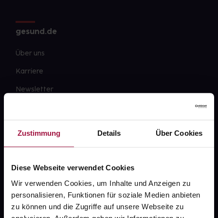
gesund.de
Über uns
Karriere
Newsletter
Barrierefreiheitserklärung
PAYBACK
Zustimmung
Details
Über Cookies
gesund-versorger.de
Sanitätshäuser
Diese Webseite verwendet Cookies
Datenschutz
Wir verwenden Cookies, um Inhalte und Anzeigen zu
personalisieren, Funktionen für soziale Medien anbieten
AGB
zu können und die Zugriffe auf unsere Webseite zu
Impressum