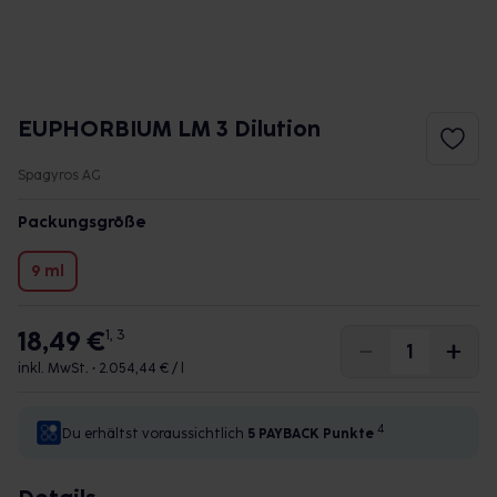
EUPHORBIUM LM 3 Dilution
Spagyros AG
Packungsgröße
9 ml
18,49 €
1, 3
inkl. MwSt. •
2.054,44 € / l
4
Du erhältst voraussichtlich
5 PAYBACK
Punkte