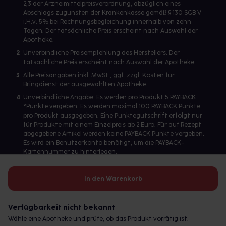
2,3 der Arzneimittelpreisverordnung, abzüglich eines
Abschlags zugunsten der Krankenkasse gemäß § 130 SGB V
i.H.v. 5% bei Rechnungsbegleichung innerhalb von zehn
Tagen. Der tatsächliche Preis erscheint nach Auswahl der
Apotheke.
2
Unverbindliche Preisempfehlung des Herstellers. Der
tatsächliche Preis erscheint nach Auswahl der Apotheke.
3
Alle Preisangaben inkl. MwSt., ggf. zzgl. Kosten für
Bringdienst der ausgewählten Apotheke.
4
Unverbindliche Angabe. Es werden pro Produkt 5 PAYBACK
°Punkte vergeben. Es werden maximal 100 PAYBACK Punkte
pro Produkt ausgegeben. Eine Punktegutschrift erfolgt nur
für Produkte mit einem Einzelpreis ab 2 Euro. Für auf Rezept
abgegebene Artikel werden keine PAYBACK Punkte vergeben.
Es wird ein Benutzerkonto benötigt, um die PAYBACK-
Kartennummer zu hinterlegen.
In den Warenkorb
Betreiber des Portals und verantwortlich: gesund.de GmbH &
Co. KG, HRA 113699, Amtsgericht München
Verfügbarkeit nicht bekannt
© 2026 gesund.de GmbH & Co. KG
Wähle eine Apotheke und prüfe, ob das Produkt vorrätig ist.