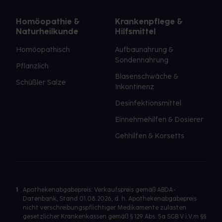
Homöopathie &
Krankenpflege &
Naturheilkunde
Hilfsmittel
Homöopathisch
Aufbaunahrung &
Sondennahrung
Pflanzlich
Blasenschwäche &
Schüßler Salze
Inkontinenz
Desinfektionsmittel
Einnehmehilfen & Dosierer
Gehhilfen & Korsetts
1
Apothekenabgabepreis: Verkaufspreis gemäß ABDA-
Datenbank, Stand 01.08.2026, d. h. Apothekenabgabepreis
nicht verschreibungspflichtiger Medikamente zulasten
gesetzlicher Krankenkassen gemäß § 129 Abs. 5a SGB V i.V.m §§