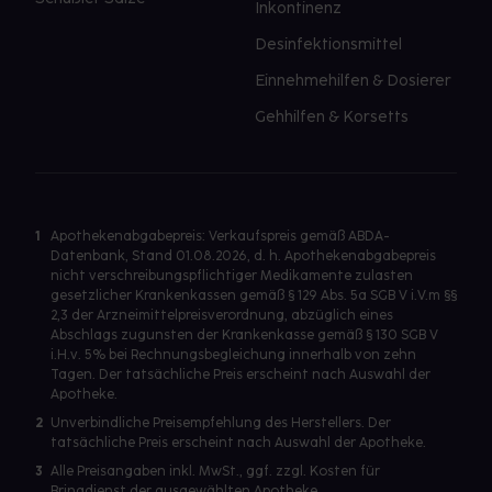
Inkontinenz
Desinfektionsmittel
Einnehmehilfen & Dosierer
Gehhilfen & Korsetts
1
Apothekenabgabepreis: Verkaufspreis gemäß ABDA-
Datenbank, Stand 01.08.2026, d. h. Apothekenabgabepreis
nicht verschreibungspflichtiger Medikamente zulasten
gesetzlicher Krankenkassen gemäß § 129 Abs. 5a SGB V i.V.m §§
2,3 der Arzneimittelpreisverordnung, abzüglich eines
Abschlags zugunsten der Krankenkasse gemäß § 130 SGB V
i.H.v. 5% bei Rechnungsbegleichung innerhalb von zehn
Tagen. Der tatsächliche Preis erscheint nach Auswahl der
Apotheke.
2
Unverbindliche Preisempfehlung des Herstellers. Der
tatsächliche Preis erscheint nach Auswahl der Apotheke.
3
Alle Preisangaben inkl. MwSt., ggf. zzgl. Kosten für
Bringdienst der ausgewählten Apotheke.