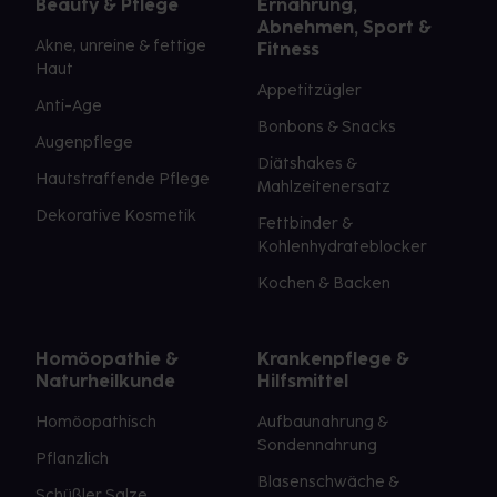
Beauty & Pflege
Ernährung,
Abnehmen, Sport &
Akne, unreine & fettige
Fitness
Haut
Appetitzügler
Anti-Age
Bonbons & Snacks
Augenpflege
Diätshakes &
Hautstraffende Pflege
Mahlzeitenersatz
Dekorative Kosmetik
Fettbinder &
Kohlenhydrateblocker
Kochen & Backen
Homöopathie &
Krankenpflege &
Naturheilkunde
Hilfsmittel
Homöopathisch
Aufbaunahrung &
Sondennahrung
Pflanzlich
Blasenschwäche &
Schüßler Salze