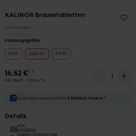
KALINOR Brausetabletten
DESMA GmbH
Packungsgröße
15 St.
90 St.
2x15 St.
16,52 €
1, 3
inkl. MwSt. •
0,55 € / St.
4
Du erhältst voraussichtlich
5 PAYBACK
Punkte
Details
PZN
02135106
DARREICHUNGSFORM