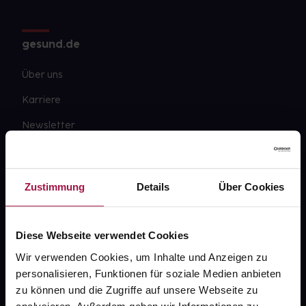
gesund.de
Über uns
Karriere
Newsletter
Barrierefreiheitserklärung
PAYBACK
Zustimmung
Details
Über Cookies
gesund-versorger.de
Sanitätshäuser
Diese Webseite verwendet Cookies
Datenschutz
Wir verwenden Cookies, um Inhalte und Anzeigen zu
personalisieren, Funktionen für soziale Medien anbieten
AGB
zu können und die Zugriffe auf unsere Webseite zu
Impressum