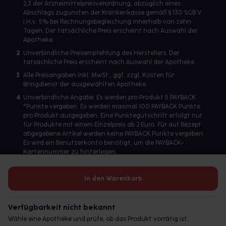
2,3 der Arzneimittelpreisverordnung, abzüglich eines
Abschlags zugunsten der Krankenkasse gemäß § 130 SGB V
i.H.v. 5% bei Rechnungsbegleichung innerhalb von zehn
Tagen. Der tatsächliche Preis erscheint nach Auswahl der
Apotheke.
2
Unverbindliche Preisempfehlung des Herstellers. Der
tatsächliche Preis erscheint nach Auswahl der Apotheke.
3
Alle Preisangaben inkl. MwSt., ggf. zzgl. Kosten für
Bringdienst der ausgewählten Apotheke.
4
Unverbindliche Angabe. Es werden pro Produkt 5 PAYBACK
°Punkte vergeben. Es werden maximal 100 PAYBACK Punkte
pro Produkt ausgegeben. Eine Punktegutschrift erfolgt nur
für Produkte mit einem Einzelpreis ab 2 Euro. Für auf Rezept
abgegebene Artikel werden keine PAYBACK Punkte vergeben.
Es wird ein Benutzerkonto benötigt, um die PAYBACK-
Kartennummer zu hinterlegen.
In den Warenkorb
Betreiber des Portals und verantwortlich: gesund.de GmbH &
Co. KG, HRA 113699, Amtsgericht München
Verfügbarkeit nicht bekannt
© 2026 gesund.de GmbH & Co. KG
Wähle eine Apotheke und prüfe, ob das Produkt vorrätig ist.