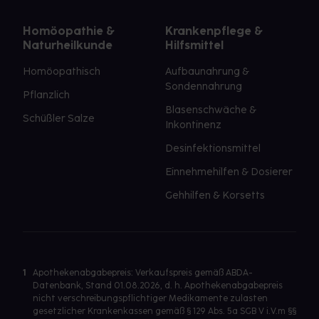
Homöopathie &
Krankenpflege &
Naturheilkunde
Hilfsmittel
Homöopathisch
Aufbaunahrung &
Sondennahrung
Pflanzlich
Blasenschwäche &
Schüßler Salze
Inkontinenz
Desinfektionsmittel
Einnehmehilfen & Dosierer
Gehhilfen & Korsetts
1
Apothekenabgabepreis: Verkaufspreis gemäß ABDA-
Datenbank, Stand 01.08.2026, d. h. Apothekenabgabepreis
nicht verschreibungspflichtiger Medikamente zulasten
gesetzlicher Krankenkassen gemäß § 129 Abs. 5a SGB V i.V.m §§