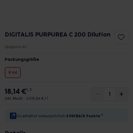
DIGITALIS PURPUREA C 200 Dilution
Spagyros AG
Packungsgröße
9 ml
18,14 €
1, 3
inkl. MwSt. •
2.015,56 € / l
4
Du erhältst voraussichtlich
5 PAYBACK
Punkte