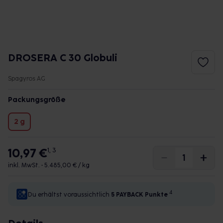
DROSERA C 30 Globuli
Spagyros AG
Packungsgröße
2 g
10,97 €
1, 3
inkl. MwSt. •
5.485,00 € / kg
4
Du erhältst voraussichtlich
5 PAYBACK
Punkte