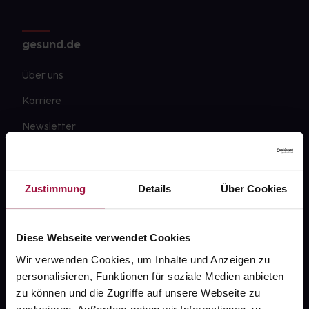
gesund.de
Über uns
Karriere
Newsletter
Barrierefreiheitserklärung
PAYBACK
Zustimmung
Details
Über Cookies
gesund-versorger.de
Sanitätshäuser
Diese Webseite verwendet Cookies
Datenschutz
Wir verwenden Cookies, um Inhalte und Anzeigen zu
personalisieren, Funktionen für soziale Medien anbieten
AGB
zu können und die Zugriffe auf unsere Webseite zu
Impressum