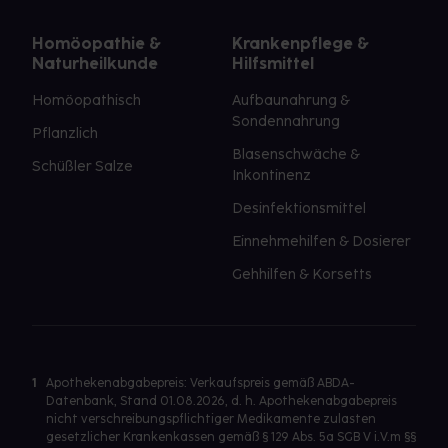
Homöopathie &
Krankenpflege &
Naturheilkunde
Hilfsmittel
Homöopathisch
Aufbaunahrung &
Sondennahrung
Pflanzlich
Blasenschwäche &
Schüßler Salze
Inkontinenz
Desinfektionsmittel
Einnehmehilfen & Dosierer
Gehhilfen & Korsetts
1
Apothekenabgabepreis: Verkaufspreis gemäß ABDA-
Datenbank, Stand 01.08.2026, d. h. Apothekenabgabepreis
nicht verschreibungspflichtiger Medikamente zulasten
gesetzlicher Krankenkassen gemäß § 129 Abs. 5a SGB V i.V.m §§