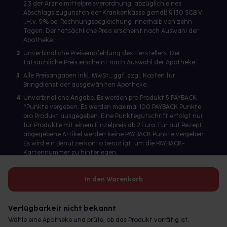
2,3 der Arzneimittelpreisverordnung, abzüglich eines
Abschlags zugunsten der Krankenkasse gemäß § 130 SGB V
i.H.v. 5% bei Rechnungsbegleichung innerhalb von zehn
Tagen. Der tatsächliche Preis erscheint nach Auswahl der
Apotheke.
2
Unverbindliche Preisempfehlung des Herstellers. Der
tatsächliche Preis erscheint nach Auswahl der Apotheke.
3
Alle Preisangaben inkl. MwSt., ggf. zzgl. Kosten für
Bringdienst der ausgewählten Apotheke.
4
Unverbindliche Angabe. Es werden pro Produkt 5 PAYBACK
°Punkte vergeben. Es werden maximal 100 PAYBACK Punkte
pro Produkt ausgegeben. Eine Punktegutschrift erfolgt nur
für Produkte mit einem Einzelpreis ab 2 Euro. Für auf Rezept
abgegebene Artikel werden keine PAYBACK Punkte vergeben.
Es wird ein Benutzerkonto benötigt, um die PAYBACK-
Kartennummer zu hinterlegen.
In den Warenkorb
Betreiber des Portals und verantwortlich: gesund.de GmbH &
Co. KG, HRA 113699, Amtsgericht München
Verfügbarkeit nicht bekannt
© 2026 gesund.de GmbH & Co. KG
Wähle eine Apotheke und prüfe, ob das Produkt vorrätig ist.