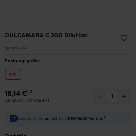
DULCAMARA C 200 Dilution
Spagyros AG
Packungsgröße
9 ml
18,14 €
1, 3
inkl. MwSt. •
2.015,56 € / l
4
Du erhältst voraussichtlich
5 PAYBACK
Punkte