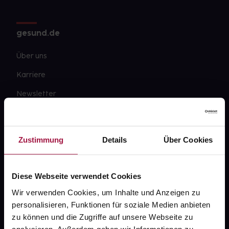
gesund.de
Über uns
Karriere
Newsletter
Barrierefreiheitserklärung
PAYBACK
Zustimmung
Details
Über Cookies
gesund-versorger.de
Sanitätshäuser
Diese Webseite verwendet Cookies
Datenschutz
Wir verwenden Cookies, um Inhalte und Anzeigen zu
personalisieren, Funktionen für soziale Medien anbieten
AGB
zu können und die Zugriffe auf unsere Webseite zu
Impressum