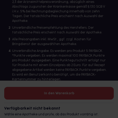
2,3 der Arzneimittelpreisverordnung, abzüglich eines
Abschlags zugunsten der Krankenkasse gemäß § 130 SGB V
i.H.v. 5% bei Rechnungsbegleichung innerhalb von zehn
Tagen. Der tatsächliche Preis erscheint nach Auswahl der
Apotheke.
2
Unverbindliche Preisempfehlung des Herstellers. Der
tatsächliche Preis erscheint nach Auswahl der Apotheke.
3
Alle Preisangaben inkl. MwSt., ggf. zzgl. Kosten für
Bringdienst der ausgewählten Apotheke.
4
Unverbindliche Angabe. Es werden pro Produkt 5 PAYBACK
°Punkte vergeben. Es werden maximal 100 PAYBACK Punkte
pro Produkt ausgegeben. Eine Punktegutschrift erfolgt nur
für Produkte mit einem Einzelpreis ab 2 Euro. Für auf Rezept
abgegebene Artikel werden keine PAYBACK Punkte vergeben.
Es wird ein Benutzerkonto benötigt, um die PAYBACK-
Kartennummer zu hinterlegen.
In den Warenkorb
Betreiber des Portals und verantwortlich: gesund.de GmbH &
Co. KG, HRA 113699, Amtsgericht München
Verfügbarkeit nicht bekannt
© 2026 gesund.de GmbH & Co. KG
Wähle eine Apotheke und prüfe, ob das Produkt vorrätig ist.