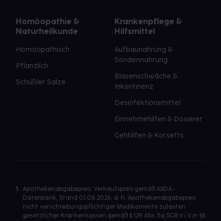
Homöopathie &
Krankenpflege &
Naturheilkunde
Hilfsmittel
Homöopathisch
Aufbaunahrung &
Sondennahrung
Pflanzlich
Blasenschwäche &
Schüßler Salze
Inkontinenz
Desinfektionsmittel
Einnehmehilfen & Dosierer
Gehhilfen & Korsetts
1
Apothekenabgabepreis: Verkaufspreis gemäß ABDA-
Datenbank, Stand 01.08.2026, d. h. Apothekenabgabepreis
nicht verschreibungspflichtiger Medikamente zulasten
gesetzlicher Krankenkassen gemäß § 129 Abs. 5a SGB V i.V.m §§