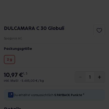
DULCAMARA C 30 Globuli
Spagyros AG
Packungsgröße
2 g
10,97 €
1, 3
inkl. MwSt. •
5.485,00 € / kg
4
Du erhältst voraussichtlich
5 PAYBACK
Punkte