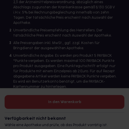
2,3 der Arzneimittelpreisverordnung, abzüglich eines
Abschlags zugunsten der Krankenkasse gemäß § 130 SGB V
i.H.v. 5% bei Rechnungsbegleichung innerhalb von zehn
Tagen. Der tatsächliche Preis erscheint nach Auswahl der
Apotheke.
2
Unverbindliche Preisempfehlung des Herstellers. Der
tatsächliche Preis erscheint nach Auswahl der Apotheke.
3
Alle Preisangaben inkl. MwSt., ggf. zzgl. Kosten für
Bringdienst der ausgewählten Apotheke.
4
Unverbindliche Angabe. Es werden pro Produkt 5 PAYBACK
°Punkte vergeben. Es werden maximal 100 PAYBACK Punkte
pro Produkt ausgegeben. Eine Punktegutschrift erfolgt nur
für Produkte mit einem Einzelpreis ab 2 Euro. Für auf Rezept
abgegebene Artikel werden keine PAYBACK Punkte vergeben.
Es wird ein Benutzerkonto benötigt, um die PAYBACK-
Kartennummer zu hinterlegen.
In den Warenkorb
Betreiber des Portals und verantwortlich: gesund.de GmbH &
Co. KG, HRA 113699, Amtsgericht München
Verfügbarkeit nicht bekannt
© 2026 gesund.de GmbH & Co. KG
Wähle eine Apotheke und prüfe, ob das Produkt vorrätig ist.