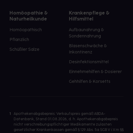
Homöopathie &
Krankenpflege &
Naturheilkunde
Hilfsmittel
Homöopathisch
Aufbaunahrung &
Sondennahrung
Pflanzlich
Blasenschwäche &
Schüßler Salze
Inkontinenz
Desinfektionsmittel
Einnehmehilfen & Dosierer
Gehhilfen & Korsetts
1
Apothekenabgabepreis: Verkaufspreis gemäß ABDA-
Datenbank, Stand 01.08.2026, d. h. Apothekenabgabepreis
nicht verschreibungspflichtiger Medikamente zulasten
gesetzlicher Krankenkassen gemäß § 129 Abs. 5a SGB V i.V.m §§