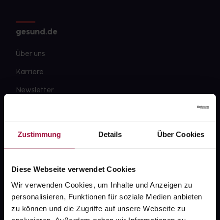
gesund.de
Über uns
Karriere
Newsletter
Barrierefreiheitserklärung
PAYBACK
Zustimmung
Details
Über Cookies
gesund-versorger.de
Sanitätshäuser
Diese Webseite verwendet Cookies
Datenschutz
Wir verwenden Cookies, um Inhalte und Anzeigen zu
personalisieren, Funktionen für soziale Medien anbieten
AGB
zu können und die Zugriffe auf unsere Webseite zu
Impressum