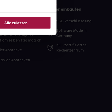
e
Sicher einkaufen
te Wunschprodukte
SSL-Verschlüsselung
Alle zulassen
lbereit
Software Made in
ür sofort verfügbare
Germany
st am selben Tag möglich
ISO-zertifiziertes
 der Apotheke
Rechenzentrum
ahl an Apotheken