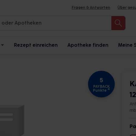
Fragen & Antworten
Über ges
Rezept einreichen
Apotheke finden
Meine 
5
K
PAYBACK
4
Punkte
1
An
m
Pa