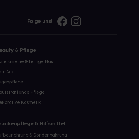
Folge uns!
eauty & Pflege
kne, unreine & fettige Haut
nti-Age
ugenpflege
autstraffende Pflege
ekorative Kosmetik
rankenpflege & Hilfsmittel
ufbaunahrung & Sondennahrung