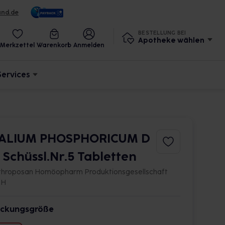
und.de
BESTELLUNG BEI
Apotheke wählen
Merkzettel
Warenkorb
Anmelden
Services
ALIUM PHOSPHORICUM D
2 Schüssl.Nr.5 Tabletten
throposan Homöopharm Produktionsgesellschaft
bH
ckungsgröße