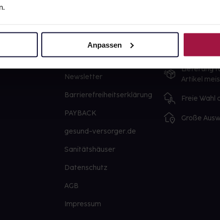
n.
gesund.de
Unsere Vorteil
Über uns
Ausgewähl
Anpassen
sofort abho
Karriere
Lieferung f
Newsletter
Artikel mei
Barrierefreiheitserklärung
Freie Wahl
PAYBACK
Große Ausw
gesund-versorger.de
Sanitätshäuser
Datenschutz
AGB
Impressum