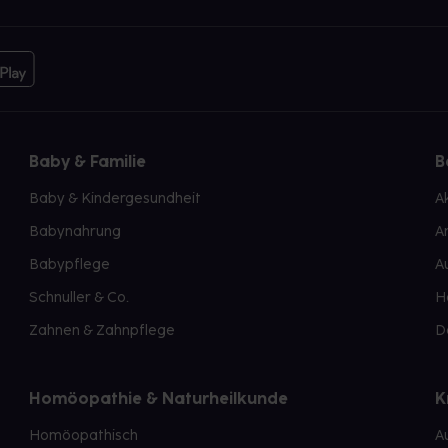
Baby & Familie
B
Baby & Kindergesundheit
A
Babynahrung
A
Babypflege
A
Schnuller & Co.
H
Zahnen & Zahnpflege
D
Homöopathie & Naturheilkunde
K
Homöopathisch
A