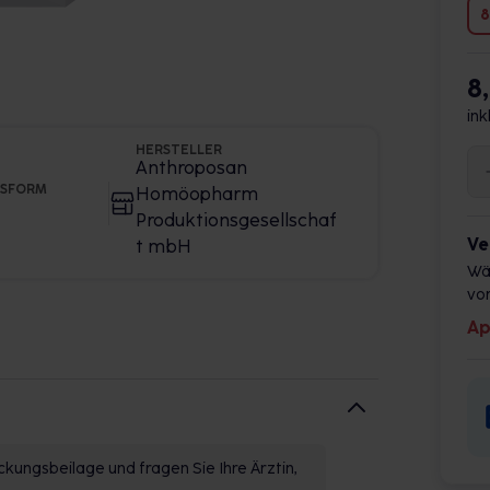
8
8
ink
HERSTELLER
Anthroposan
GSFORM
Homöopharm
Produktionsgesellschaf
Ve
t mbH
Wä
vor
Ap
kungsbeilage und fragen Sie Ihre Ärztin,