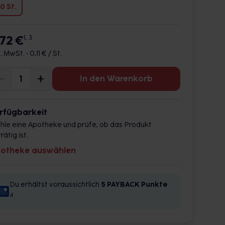
0 St.
,72 €
1, 3
l. MwSt. •
0,11 € / St.
In den Warenkorb
rfügbarkeit
hle eine Apotheke und prüfe, ob das Produkt
rätig ist.
otheke auswählen
Du erhältst voraussichtlich
5 PAYBACK
Punkte
4