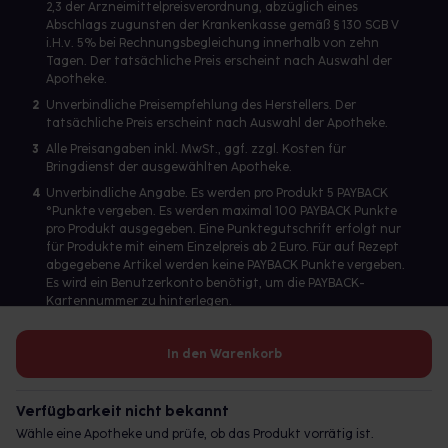
2,3 der Arzneimittelpreisverordnung, abzüglich eines
Abschlags zugunsten der Krankenkasse gemäß § 130 SGB V
i.H.v. 5% bei Rechnungsbegleichung innerhalb von zehn
Tagen. Der tatsächliche Preis erscheint nach Auswahl der
Apotheke.
2
Unverbindliche Preisempfehlung des Herstellers. Der
tatsächliche Preis erscheint nach Auswahl der Apotheke.
3
Alle Preisangaben inkl. MwSt., ggf. zzgl. Kosten für
Bringdienst der ausgewählten Apotheke.
4
Unverbindliche Angabe. Es werden pro Produkt 5 PAYBACK
°Punkte vergeben. Es werden maximal 100 PAYBACK Punkte
pro Produkt ausgegeben. Eine Punktegutschrift erfolgt nur
für Produkte mit einem Einzelpreis ab 2 Euro. Für auf Rezept
abgegebene Artikel werden keine PAYBACK Punkte vergeben.
Es wird ein Benutzerkonto benötigt, um die PAYBACK-
Kartennummer zu hinterlegen.
In den Warenkorb
Betreiber des Portals und verantwortlich: gesund.de GmbH &
Co. KG, HRA 113699, Amtsgericht München
Verfügbarkeit nicht bekannt
© 2026 gesund.de GmbH & Co. KG
Wähle eine Apotheke und prüfe, ob das Produkt vorrätig ist.