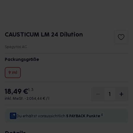
CAUSTICUM LM 24 Dilution
Spagyros AG
Packungsgröße
9 ml
18,49 €
1, 3
inkl. MwSt. •
2.054,44 € / l
4
Du erhältst voraussichtlich
5 PAYBACK
Punkte