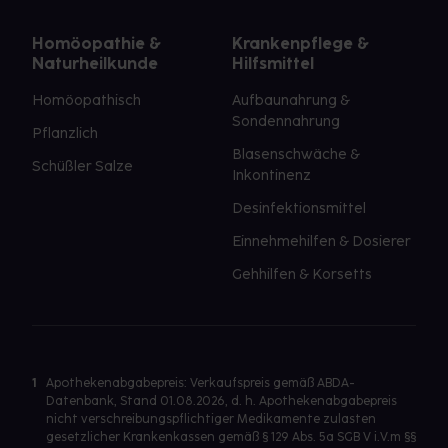
Homöopathie &
Krankenpflege &
Naturheilkunde
Hilfsmittel
Homöopathisch
Aufbaunahrung &
Sondennahrung
Pflanzlich
Blasenschwäche &
Schüßler Salze
Inkontinenz
Desinfektionsmittel
Einnehmehilfen & Dosierer
Gehhilfen & Korsetts
1
Apothekenabgabepreis: Verkaufspreis gemäß ABDA-
Datenbank, Stand 01.08.2026, d. h. Apothekenabgabepreis
nicht verschreibungspflichtiger Medikamente zulasten
gesetzlicher Krankenkassen gemäß § 129 Abs. 5a SGB V i.V.m §§