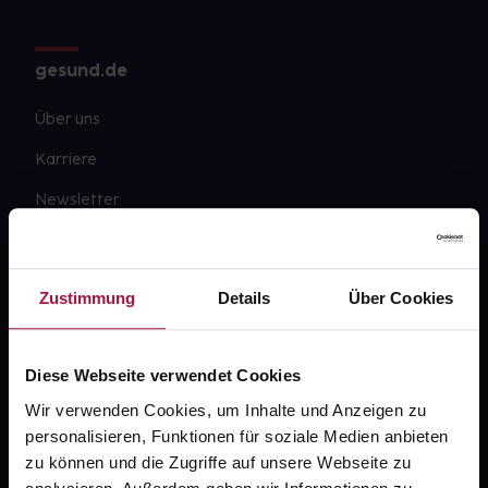
gesund.de
Über uns
Karriere
Newsletter
Barrierefreiheitserklärung
PAYBACK
Zustimmung
Details
Über Cookies
gesund-versorger.de
Sanitätshäuser
Diese Webseite verwendet Cookies
Datenschutz
Wir verwenden Cookies, um Inhalte und Anzeigen zu
personalisieren, Funktionen für soziale Medien anbieten
AGB
zu können und die Zugriffe auf unsere Webseite zu
Impressum